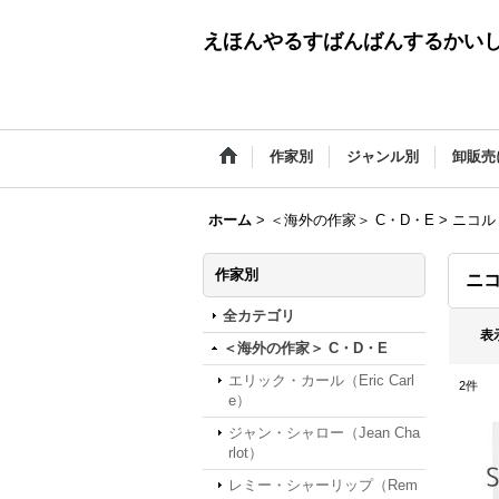
えほんやるすばんばんするかい
作家別
ジャンル別
卸販売
ホーム
>
＜海外の作家＞ C・D・E
>
ニコル・
作家別
ニコ
全カテゴリ
表
＜海外の作家＞ C・D・E
エリック・カール（Eric Carl
2
件
e）
ジャン・シャロー（Jean Cha
rlot）
レミー・シャーリップ（Rem