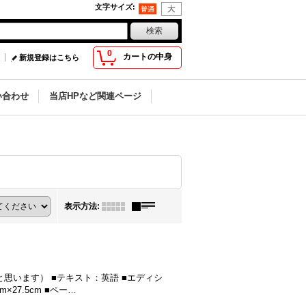
文字サイズ
:
0
カートの中身
新規登録はこちら
い合わせ
当店HPなど関連ページ
表示方法
:
行（だと思います） ■テキスト：英語 ■エディシ
27.5cm ■ペー…