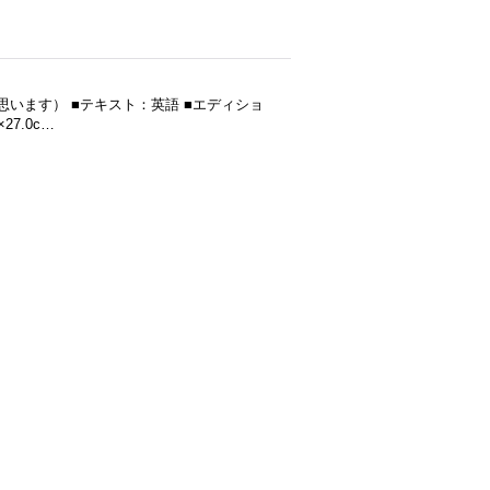
年発行（だと思います） ■テキスト：英語 ■エディショ
7.0c…