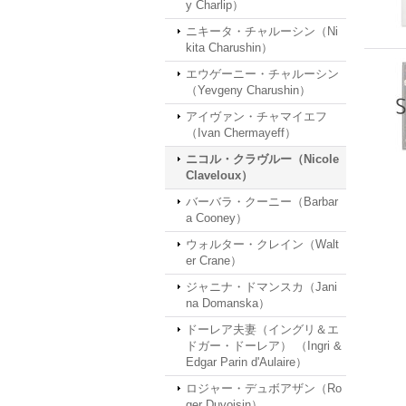
y Charlip）
ニキータ・チャルーシン（Ni
kita Charushin）
エウゲーニー・チャルーシン
（Yevgeny Charushin）
アイヴァン・チャマイエフ
（Ivan Chermayeff）
ニコル・クラヴルー（Nicole
Claveloux）
バーバラ・クーニー（Barbar
a Cooney）
ウォルター・クレイン（Walt
er Crane）
ジャニナ・ドマンスカ（Jani
na Domanska）
ドーレア夫妻（イングリ＆エ
ドガー・ドーレア） （Ingri &
Edgar Parin d'Aulaire）
ロジャー・デュボアザン（Ro
ger Duvoisin）