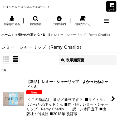
カート
新着順に見る
商品検索
ご利用案内
卸販売のこと
ホーム
>
＜海外の作家＞ C・D・E
>
レミー・シャーリップ（Remy Charlip）
レミー・シャーリップ（Remy Charlip）
表示順変更
閉じる
5
件
表示数
:
【新品】 レミー・シャーリップ「よかったねネッ
ドくん」
並び順
:
《 この商品は、新品／新刊です 》 ■タイトル：
絞り込む
よかったねネッドくん ■作・絵：レミー・シャー
リップ（Remy Charlip） 訳：八木田宜子 ■出
版社：偕成社 ■2018年 改訂版…