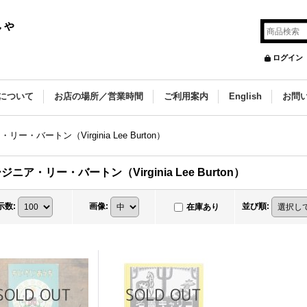
しゃ
ログイン
について
お店の場所／営業時間
ご利用案内
English
お問
ー・バートン（Virginia Lee Burton）
ジニア・リー・バートン（Virginia Lee Burton）
示数
:
画像
:
並び順
:
在庫あり