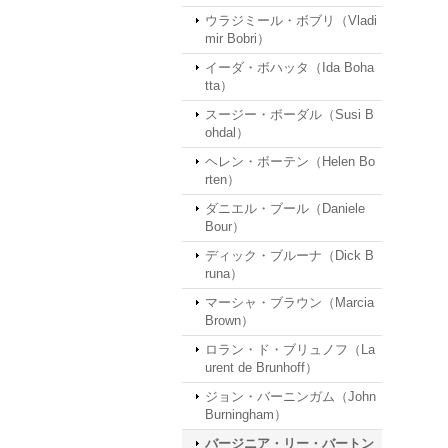
ウラジミール・ボブリ（Vladi
mir Bobri）
イーダ・ボハッタ（Ida Boha
tta）
スージー・ボーダル（Susi B
ohdal）
ヘレン・ボーテン（Helen Bo
rten）
ダニエル・ブール（Daniele
Bour）
ディック・ブルーナ（Dick B
runa）
マーシャ・ブラウン（Marcia
Brown）
ロラン・ド・ブリュノフ（La
urent de Brunhoff）
ジョン・バーニンガム（John
Burningham）
バージニア・リー・バートン