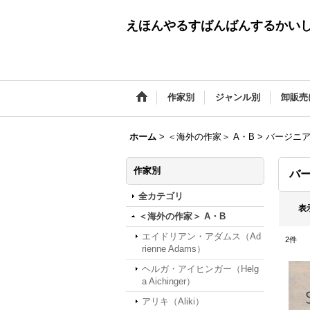
えほんやるすばんばんするかい
作家別
ジャンル別
卸販売
ホーム
>
＜海外の作家＞ A・B
>
バージニア・リ
作家別
バー
全カテゴリ
表
＜海外の作家＞ A・B
エイドリアン・アダムス（Ad
2
件
rienne Adams）
ヘルガ・アイヒンガー（Helg
a Aichinger）
アリキ（Aliki）