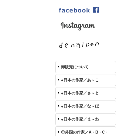
卸販売について
●日本の作家／あ～こ
●日本の作家／さ～と
●日本の作家／な～ほ
●日本の作家／ま～わ
◎外国の作家／A・B・C・