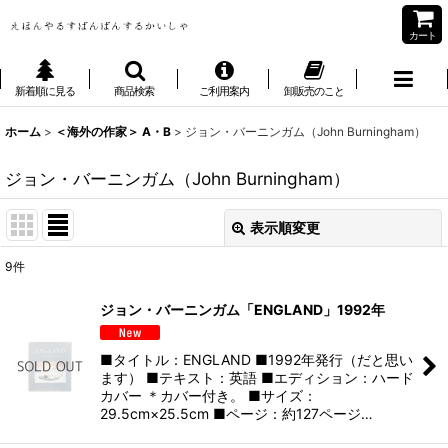
カート
新着順に見る
商品検索
ご利用案内
卸販売のこと
ホーム
>
＜海外の作家＞ A・B
>
ジョン・バーニンガム（John Burningham）
ジョン・バーニンガム（John Burningham）
表示順変更
閉じる
9
件
表示数
:
ジョン・バーニンガム「ENGLAND」1992年
並び順
:
■タイトル：ENGLAND ■1992年発行（だと思い
ます） ■テキスト：英語 ■エディション：ハード
絞り込む
カバー ＊カバー付き。 ■サイズ：
29.5cm×25.5cm ■ページ：約127ページ…