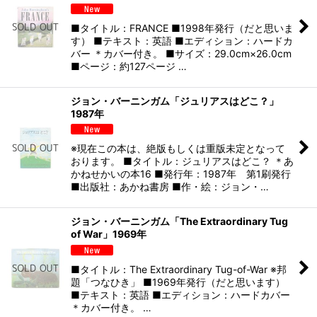
■タイトル：FRANCE ■1998年発行（だと思いま
す） ■テキスト：英語 ■エディション：ハードカ
バー ＊カバー付き。 ■サイズ：29.0cm×26.0cm
■ページ：約127ページ …
ジョン・バーニンガム「ジュリアスはどこ？」
1987年
※現在この本は、絶版もしくは重版未定となって
おります。 ■タイトル：ジュリアスはどこ？ ＊あ
かねせかいの本16 ■発行年：1987年 第1刷発行
■出版社：あかね書房 ■作・絵：ジョン・…
ジョン・バーニンガム「The Extraordinary Tug
of War」1969年
■タイトル：The Extraordinary Tug-of-War ※邦
題「つなひき」 ■1969年発行（だと思います）
■テキスト：英語 ■エディション：ハードカバー
＊カバー付き。 …