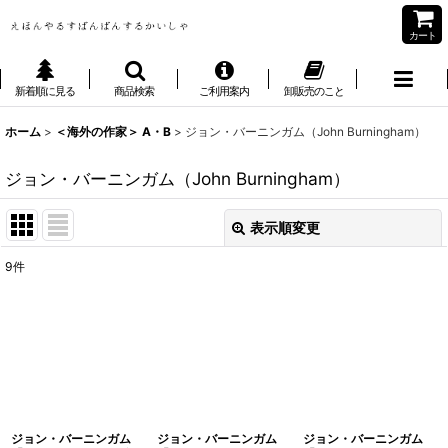
カート
新着順に見る
商品検索
ご利用案内
卸販売のこと
ホーム
>
＜海外の作家＞ A・B
>
ジョン・バーニンガム（John Burningham）
ジョン・バーニンガム（John Burningham）
表示順変更
閉じる
9
件
表示数
:
並び順
:
絞り込む
ジョン・バーニンガム
ジョン・バーニンガム
ジョン・バーニンガム