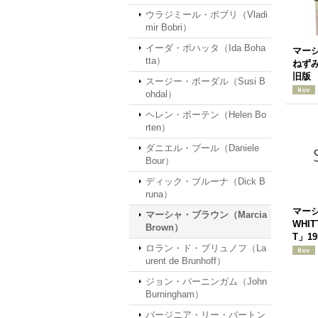
ウラジミール・ボブリ（Vladi
mir Bobri）
イーダ・ボハッタ（Ida Boha
マー
tta）
ねずみ
旧版
スージー・ボーダル（Susi B
ohdal）
ヘレン・ボーテン（Helen Bo
rten）
ダニエル・ブール（Daniele
Bour）
ディック・ブルーナ（Dick B
runa）
マーシ
マーシャ・ブラウン（Marcia
WHIT
Brown）
T」19
ロラン・ド・ブリュノフ（La
urent de Brunhoff）
ジョン・バーニンガム（John
Burningham）
バージニア・リー・バートン