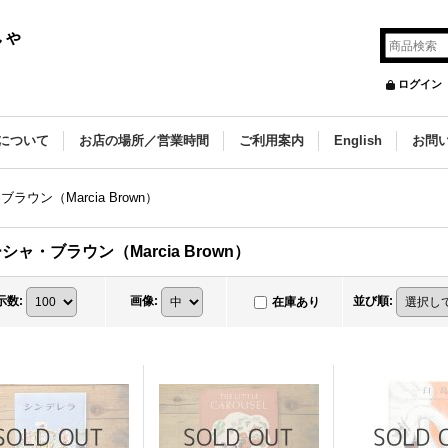
しゃ
ログイン
について
お店の場所／営業時間
ご利用案内
English
お問
ラウン（Marcia Brown）
シャ・ブラウン（Marcia Brown）
示数
:
画像
:
並び順
:
在庫あり