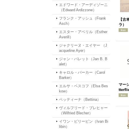
エドワード・アーディゾーニ
（Edward Ardizzone）
フランク・アッシュ（Frank
【古本
Asch）
ラ）
エスター・アベリル（Esther
Averill）
ジャクリーヌ・エイヤー （J
acqueline Ayer）
ジャン・バレット（Jan B. B
alet）
キャロル・バーカー（Carol
Barker）
マーシ
エルサ・ベスコフ（Elsa Bes
tterf
kow）
ベッティーナ（Bettina）
ヴィルフリード・ブレヒャー
（Wilfried Blecher）
イワン・ビリービン（Ivan Bi
libin）