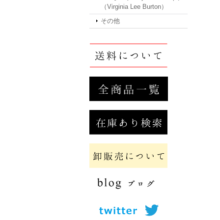
（Virginia Lee Burton）
その他