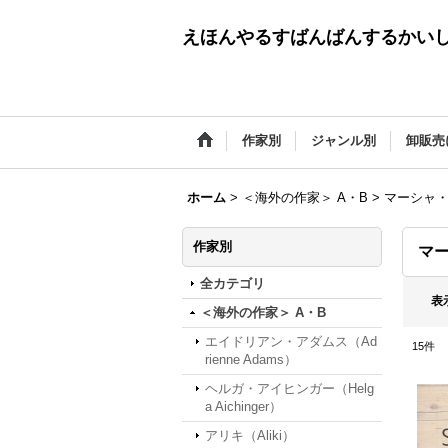
えほんやるすばんばんするかい
作家別
ジャンル別
卸販売
ホーム
>
＜海外の作家＞ A・B
>
マーシャ・ブ
作家別
マー
全カテゴリ
表
＜海外の作家＞ A・B
エイドリアン・アダムス（Ad
15
件
rienne Adams）
ヘルガ・アイヒンガー（Helg
a Aichinger）
アリキ（Aliki）