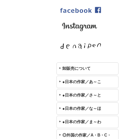
卸販売について
●日本の作家／あ～こ
●日本の作家／さ～と
●日本の作家／な～ほ
●日本の作家／ま～わ
◎外国の作家／A・B・C・