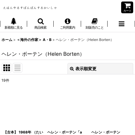
カート
新着順に見る
商品検索
ご利用案内
卸販売のこと
ホーム
>
＜海外の作家＞ A・B
>
ヘレン・ボーテン（Helen Borten）
ヘレン・ボーテン（Helen Borten）
表示順変更
閉じる
19
件
表示数
:
並び順
:
絞り込む
【古本】 1968年 （たい
ヘレン・ボーテン「a
ヘレン・ボーテン