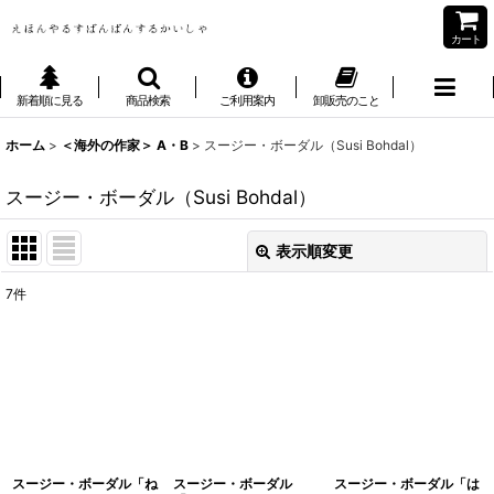
カート
新着順に見る
商品検索
ご利用案内
卸販売のこと
ホーム
>
＜海外の作家＞ A・B
>
スージー・ボーダル（Susi Bohdal）
スージー・ボーダル（Susi Bohdal）
表示順変更
閉じる
7
件
表示数
:
並び順
:
絞り込む
スージー・ボーダル「ね
スージー・ボーダル
スージー・ボーダル「は