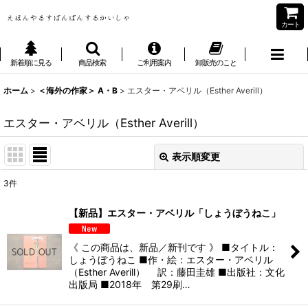
カート
新着順に見る
商品検索
ご利用案内
卸販売のこと
ホーム
>
＜海外の作家＞ A・B
>
エスター・アベリル（Esther Averill）
エスター・アベリル（Esther Averill）
表示順変更
閉じる
3
件
表示数
:
【新品】エスター・アベリル「しょうぼうねこ」
並び順
:
《 この商品は、新品／新刊です 》 ■タイトル：
しょうぼうねこ ■作・絵：エスター・アベリル
絞り込む
（Esther Averill） 訳：藤田圭雄 ■出版社：文化
出版局 ■2018年 第29刷…