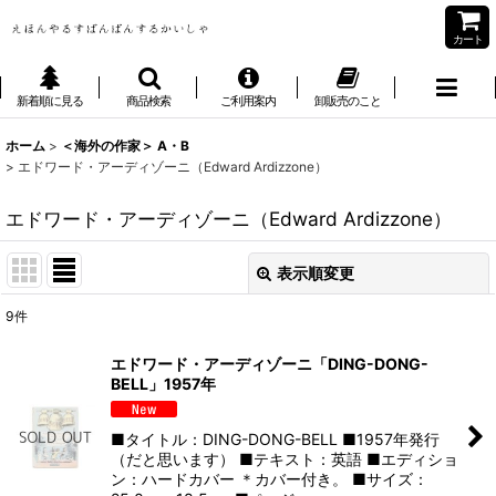
カート
新着順に見る
商品検索
ご利用案内
卸販売のこと
ホーム
>
＜海外の作家＞ A・B
>
エドワード・アーディゾーニ（Edward Ardizzone）
エドワード・アーディゾーニ（Edward Ardizzone）
表示順変更
閉じる
9
件
表示数
:
エドワード・アーディゾーニ「DING-DONG-
BELL」1957年
並び順
:
■タイトル：DING-DONG-BELL ■1957年発行
絞り込む
（だと思います） ■テキスト：英語 ■エディショ
ン：ハードカバー ＊カバー付き。 ■サイズ：