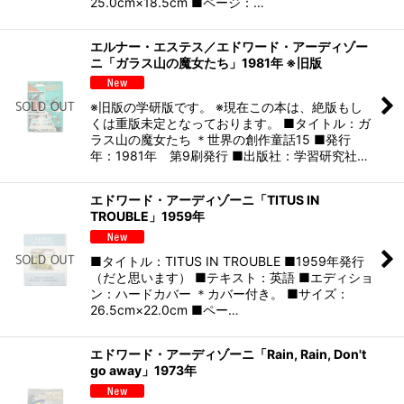
25.0cm×18.5cm ■ページ：…
エルナー・エステス／エドワード・アーディゾー
ニ「ガラス山の魔女たち」1981年 ※旧版
※旧版の学研版です。 ※現在この本は、絶版もし
くは重版未定となっております。 ■タイトル：ガ
ラス山の魔女たち ＊世界の創作童話15 ■発行
年：1981年 第9刷発行 ■出版社：学習研究社…
エドワード・アーディゾーニ「TITUS IN
TROUBLE」1959年
■タイトル：TITUS IN TROUBLE ■1959年発行
（だと思います） ■テキスト：英語 ■エディショ
ン：ハードカバー ＊カバー付き。 ■サイズ：
26.5cm×22.0cm ■ペー…
エドワード・アーディゾーニ「Rain, Rain, Don't
go away」1973年