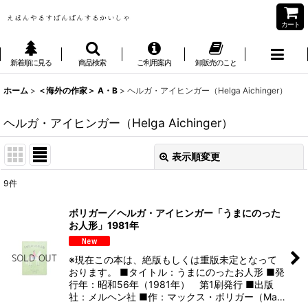
カート
新着順に見る
商品検索
ご利用案内
卸販売のこと
ホーム
>
＜海外の作家＞ A・B
>
ヘルガ・アイヒンガー（Helga Aichinger）
ヘルガ・アイヒンガー（Helga Aichinger）
表示順変更
閉じる
9
件
表示数
:
ボリガー／ヘルガ・アイヒンガー「うまにのった
お人形」1981年
並び順
:
※現在この本は、絶版もしくは重版未定となって
絞り込む
おります。 ■タイトル：うまにのったお人形 ■発
行年：昭和56年（1981年） 第1刷発行 ■出版
社：メルヘン社 ■作：マックス・ボリガー（Ma…