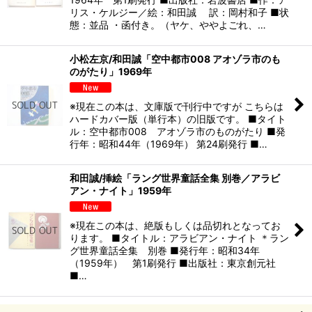
リス・ケルジー／絵：和田誠 訳：岡村和子 ■状
態：並品 ・函付き。（ヤケ、ややよごれ、…
小松左京/和田誠「空中都市008 アオゾラ市のも
のがたり」1969年
※現在この本は、文庫版で刊行中ですが こちらは
ハードカバー版（単行本）の旧版です。 ■タイト
ル：空中都市008 アオゾラ市のものがたり ■発
行年：昭和44年（1969年） 第24刷発行 ■…
和田誠/挿絵「ラング世界童話全集 別巻／アラビ
アン・ナイト」1959年
※現在この本は、絶版もしくは品切れとなってお
ります。 ■タイトル：アラビアン・ナイト ＊ラン
グ世界童話全集 別巻 ■発行年：昭和34年
（1959年） 第1刷発行 ■出版社：東京創元社
■…