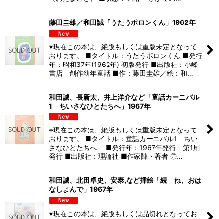
藤田圭雄／和田誠「うたうポロンくん」1962年
※現在この本は、絶版もしくは重版未定となって
おります。 ■タイトル：うたうポロンくん ■発行
年：昭和37年(1962年) 初版発行 ■出版社：小峰
書店 創作幼年童話 ■作：藤田圭雄／絵：和…
和田誠、長新太、井上洋介など「童話カーニバル
1 ちいさなひとたちへ」1967年
※現在この本は、絶版もしくは重版未定となって
おります。 ■タイトル：童話カーニバル1 ちい
さなひとたちへ ■発行年：1967年発行 第1刷
発行 ■出版社：理論社 ■作家陣・著者 ◎…
和田誠、北田卓史、安泰,など挿絵「続 ね、おは
なしよんで」1967年
※現在この本は、絶版もしくは品切れとなってお