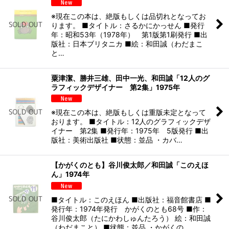
※現在この本は、絶版もしくは品切れとなってお
ります。 ■タイトル：さるかにかっせん ■発行
年：昭和53年（1978年） 第1版第1刷発行 ■出
版社：日本ブリタニカ ■絵：和田誠（わだまこ
と…
粟津潔、勝井三雄、田中一光、和田誠「12人のグ
ラフィックデザイナー 第2集」1975年
※現在この本は、絶版もしくは重版未定となって
おります。 ■タイトル：12人のグラフィックデザ
イナー 第2集 ■発行年：1975年 5版発行 ■出
版社：美術出版社 ■状態：並品 ・カバ…
【かがくのとも】谷川俊太郎／和田誠「このえほ
ん」1974年
■タイトル：このえほん ■出版社：福音館書店 ■
発行年：1974年発行 かがくのとも68号 ■作：
谷川俊太郎（たにかわしゅんたろう） 絵：和田誠
（わだまこと） ■状態：並品 ・かがくの…