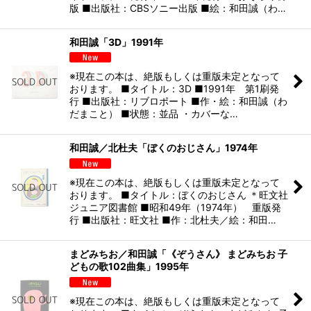
版 ■出版社：CBSソニー出版 ■絵：和田誠（わ…
和田誠「3D」1991年
※現在この本は、絶版もしくは重版未定となって
おります。 ■タイトル：3D ■1991年 第1刷発
行 ■出版社：リブロポート ■作・絵：和田誠（わ
だまこと） ■状態：並品 ・カバーな…
和田誠／北杜夫「ぼくのおじさん」1974年
※現在この本は、絶版もしくは重版未定となって
おります。 ■タイトル：ぼくのおじさん ＊旺文社
ジュニア図書館 ■昭和49年（1974年） 重版発
行 ■出版社：旺文社 ■作：北杜夫／絵：和田…
まどみちお／和田誠「《ぞうさん》 まどみちお 子
どもの歌102曲集」1995年
※現在この本は、絶版もしくは重版未定となって