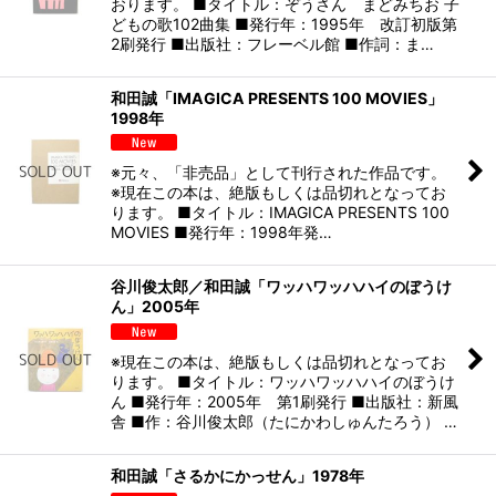
おります。 ■タイトル：ぞうさん まどみちお 子
どもの歌102曲集 ■発行年：1995年 改訂初版第
2刷発行 ■出版社：フレーベル館 ■作詞：ま…
和田誠「IMAGICA PRESENTS 100 MOVIES」
1998年
※元々、「非売品」として刊行された作品です。
※現在この本は、絶版もしくは品切れとなってお
ります。 ■タイトル：IMAGICA PRESENTS 100
MOVIES ■発行年：1998年発…
谷川俊太郎／和田誠「ワッハワッハハイのぼうけ
ん」2005年
※現在この本は、絶版もしくは品切れとなってお
ります。 ■タイトル：ワッハワッハハイのぼうけ
ん ■発行年：2005年 第1刷発行 ■出版社：新風
舎 ■作：谷川俊太郎（たにかわしゅんたろう） …
和田誠「さるかにかっせん」1978年