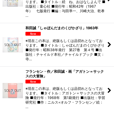
ります。 ■タイトル：続 ね、おはなしよんで ■
出版社：童心社 ■発行年：昭和42年（1967
年） 七版発行 ■編：与田準一、川崎大治、乾孝
…
和田誠「しゃぼんだまのくびかざり」1963年
※現在この本は、絶版もしくは品切れとなってお
ります。 ■タイトル：しゃぼんだまのくびかざり
■発行年：昭和38年発行 第27巻 第４号 ■出
版社：チャイルド本社／チャイルドブック ■文：
寺…
フランセン・作／和田誠・画「アガトン＝サック
スの大冒険」
※現在この本は、絶版もしくは品切れとなってお
ります。 ■タイトル：アガトン＝サックスの大冒
険 ■発行年：1968年 第1刷発行 ■出版社：学習
研究社 ■作：ニルス=オルフ・フランセン／絵：
…