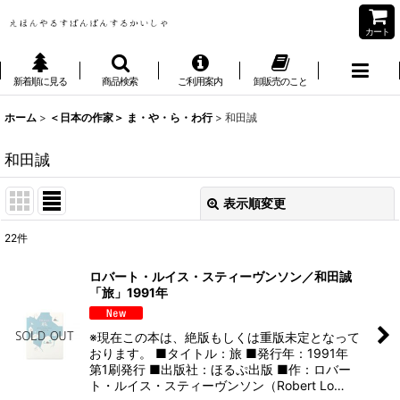
カート
新着順に見る
商品検索
ご利用案内
卸販売のこと
ホーム
>
＜日本の作家＞ ま・や・ら・わ行
>
和田誠
和田誠
表示順変更
閉じる
22
件
表示数
:
ロバート・ルイス・スティーヴンソン／和田誠
「旅」1991年
並び順
:
※現在この本は、絶版もしくは重版未定となって
絞り込む
おります。 ■タイトル：旅 ■発行年：1991年
第1刷発行 ■出版社：ほるぷ出版 ■作：ロバー
ト・ルイス・スティーヴンソン（Robert Lo…