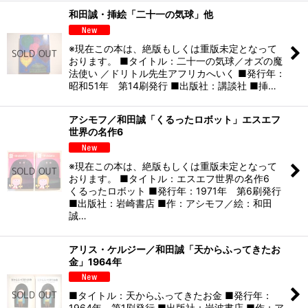
和田誠・挿絵「二十一の気球」他
※現在この本は、絶版もしくは重版未定となって
おります。 ■タイトル：二十一の気球／オズの魔
法使い ／ドリトル先生アフリカへいく ■発行年：
昭和51年 第14刷発行 ■出版社：講談社 ■挿…
アシモフ／和田誠「くるったロボット」エスエフ
世界の名作6
※現在この本は、絶版もしくは重版未定となって
おります。 ■タイトル：エスエフ世界の名作6
くるったロボット ■発行年：1971年 第6刷発行
■出版社：岩崎書店 ■作：アシモフ／絵：和田
誠…
アリス・ケルジー／和田誠「天からふってきたお
金」1964年
■タイトル：天からふってきたお金 ■発行年：
1964年 第1刷発行 ■出版社：岩波書店 ■作：ア