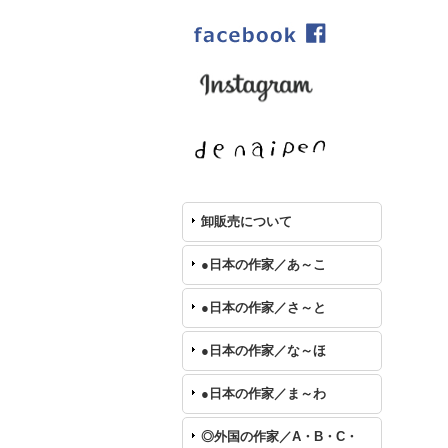
卸販売について
●日本の作家／あ～こ
●日本の作家／さ～と
●日本の作家／な～ほ
●日本の作家／ま～わ
◎外国の作家／A・B・C・