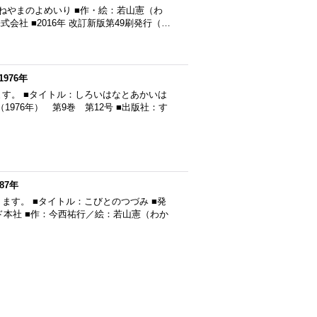
つねやまのよめいり ■作・絵：若山憲（わ
会社 ■2016年 改訂新版第49刷発行（…
976年
す。 ■タイトル：しろいはなとあかいは
1976年） 第9巻 第12号 ■出版社：す
87年
ます。 ■タイトル：こびとのつづみ ■発
ルド本社 ■作：今西祐行／絵：若山憲（わか