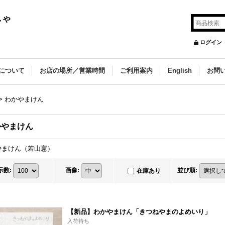
しゃ
ログイン
について
お店の場所／営業時間
ご利用案内
English
お問
>
わかやまけん
かやまけん
やまけん（若山憲）
示数
:
画像
:
並び順
:
在庫あり
【新品】わかやまけん「きつねやまのよめいり」
入荷待ち