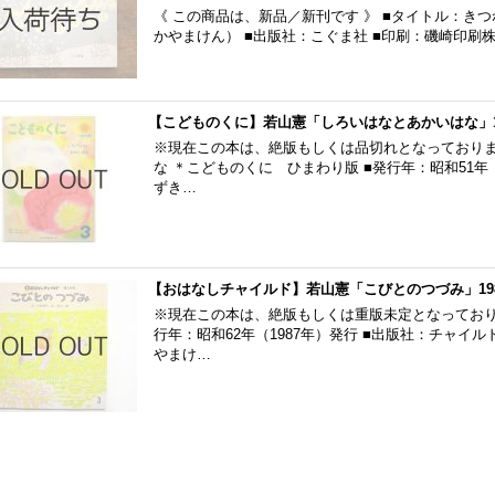
《 この商品は、新品／新刊です 》 ■タイトル：き
かやまけん） ■出版社：こぐま社 ■印刷：磯崎印刷株式
【こどものくに】若山憲「しろいはなとあかいはな」1
※現在この本は、絶版もしくは品切れとなっておりま
な ＊こどものくに ひまわり版 ■発行年：昭和51年（
ずき…
【おはなしチャイルド】若山憲「こびとのつづみ」19
※現在この本は、絶版もしくは重版未定となっており
行年：昭和62年（1987年）発行 ■出版社：チャイ
やまけ…