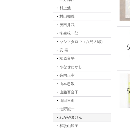
村上勉
村山知義
茂田井武
柳生弦一郎
ヤシマタロウ（八島太郎）
安 泰
柳原良平
やなせたかし
薮内正幸
山本忠敬
山脇百合子
山田三郎
油野誠一
わかやまけん
和歌山静子