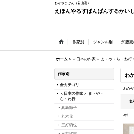
わかやまけん（若山憲）
えほんやるすばんばんするかい
作家別
ジャンル別
卸販売
ホーム
>
＜日本の作家＞ ま・や・ら・わ行
作家別
わ
全カテゴリ
わか
＜日本の作家＞ ま・や・
ら・わ行
表
真島節子
3
件
丸木俊
三好碩也
三芳悌吉