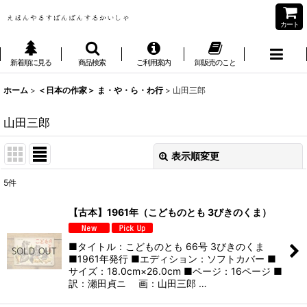
カート
新着順に見る
商品検索
ご利用案内
卸販売のこと
ホーム
>
＜日本の作家＞ ま・や・ら・わ行
>
山田三郎
山田三郎
表示順変更
閉じる
5
件
表示数
:
【古本】1961年（こどものとも 3びきのくま）
並び順
:
■タイトル：こどものとも 66号 3びきのくま
■1961年発行 ■エディション：ソフトカバー ■
絞り込む
サイズ：18.0cm×26.0cm ■ページ：16ページ ■
訳：瀬田貞ニ 画：山田三郎 …