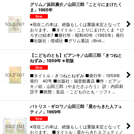
グリム／浜田廣介／山田三郎「ことりにまけたく
ま」1965年
※現在この本は、絶版もしくは重版未定となって
おります。 ■タイトル：ことりにまけたくま ＊ひ
ろすけ絵本7 ■発行年：昭和40年（1965年）発行
■出版社：偕成社 ■グリム童話（Brot…
【こどものとも】ビアンキ／山田三郎「きつねと
ねずみ」1959年 ※初版
■タイトル：きつねとねずみ ■発行年：1959年
発行 40号 ■出版社：福音館書店 ■作：ビアン
キ／絵：山田三郎（やまださぶろう） 訳：内田莉
莎子 ■状態：並品 ・こどものとも・ソフト…
パトリス・ギロワ／山田三郎「星からきた人フュ
ティノ」1969年
※現在この本は、絶版もしくは重版未定となって
おります。 ■タイトル：星からきた人フュティノ