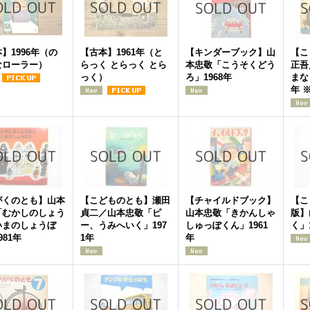
】1996年（の
【古本】1961年（と
【キンダーブック】山
【こ
なローラー）
らっく とらっく とら
本忠敬「こうそくどう
正吾
っく）
ろ」1968年
まな
年 
がくのとも】山本
【こどものとも】瀬田
【チャイルドブック】
【こ
「むかしのしょう
貞二／山本忠敬「ピ
山本忠敬「きかんしゃ
版】
いまのしょうぼ
ー、うみへいく」197
しゅっぽくん」1961
く」
981年
1年
年