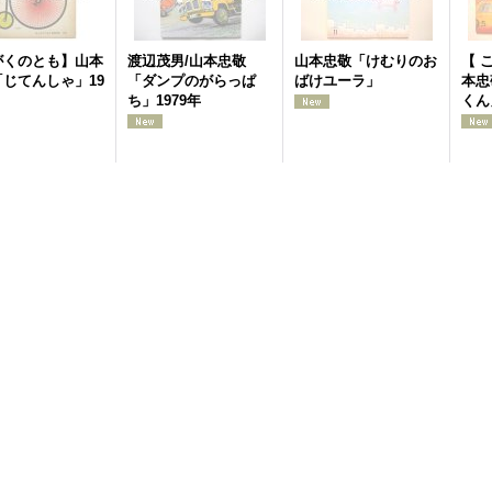
がくのとも】山本
渡辺茂男/山本忠敬
山本忠敬「けむりのお
【 
じてんしゃ」19
「ダンプのがらっぱ
ばけユーラ」
本忠
ち」1979年
くん