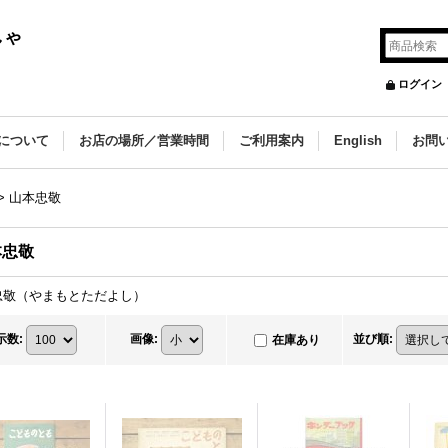
しゃ
ログイン
について
お店の場所／営業時間
ご利用案内
English
お問
>
山本忠敬
本忠敬
忠敬（やまもとただよし）
示数
:
画像
:
並び順
:
在庫あり