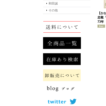
和田誠
その他
【か
忠敬「
73年