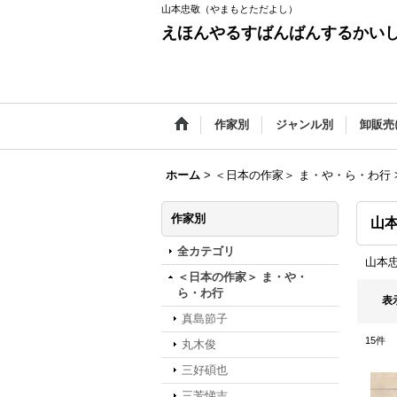
山本忠敬（やまもとただよし）
えほんやるすばんばんするかい
作家別
ジャンル別
卸販売
ホーム
>
＜日本の作家＞ ま・や・ら・わ行
作家別
山
全カテゴリ
山本
＜日本の作家＞ ま・や・
ら・わ行
表
真島節子
15
件
丸木俊
三好碩也
三芳悌吉