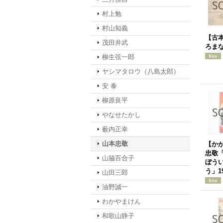
村上勉
村山知義
【古本
茂田井武
ろま
柳生弦一郎
ヤシマタロウ（八島太郎）
安 泰
柳原良平
やなせたかし
薮内正幸
山本忠敬
【か
忠敬
山脇百合子
ぼう
う」1
山田三郎
油野誠一
わかやまけん
和歌山静子