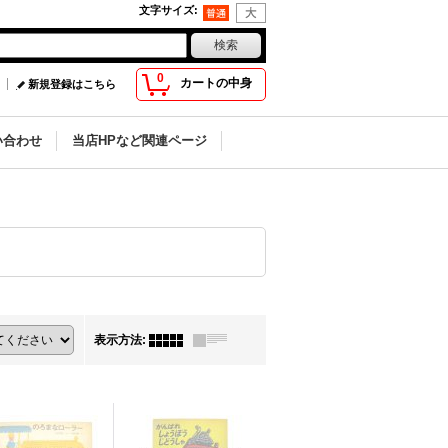
文字サイズ
:
0
カートの中身
新規登録はこちら
い合わせ
当店HPなど関連ページ
表示方法
: