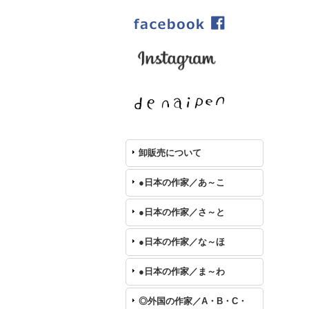
卸販売について
●日本の作家／あ～こ
●日本の作家／さ～と
●日本の作家／な～ほ
●日本の作家／ま～わ
◎外国の作家／A・B・C・