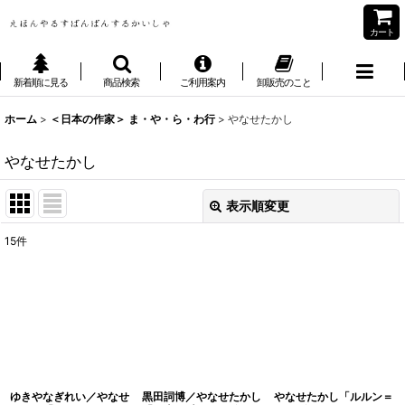
カート
新着順に見る
商品検索
ご利用案内
卸販売のこと
ホーム
>
＜日本の作家＞ ま・や・ら・わ行
>
やなせたかし
やなせたかし
表示順変更
閉じる
15
件
表示数
:
並び順
:
絞り込む
ゆきやなぎれい／やなせ
黒田詞博／やなせたかし
やなせたかし「ルルン＝