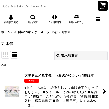
カート
新着順に見る
商品検索
ご利用案内
卸販売のこと
ホーム
>
＜日本の作家＞ ま・や・ら・わ行
>
丸木俊
丸木俊
表示順変更
閉じる
23
件
表示数
:
大塚勇三／丸木俊「うみのがくたい」1982年
並び順
:
※現在この本は、絶版もしくは重版未定となって
おります。 ■タイトル：うみのがくたい ■発行
絞り込む
年：1982年 こどものとも傑作集 第18刷 ■出
版社：福音館書店 ■作：大塚勇三／絵：丸木俊
（ま…