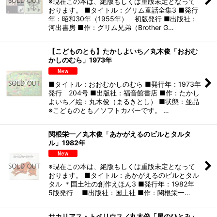
※現在この本は、絶版もしくは重版未定となって
おります。 ■タイトル：グリム童話全集3 ■発行
年：昭和30年（1955年） 初版発行 ■出版社：
河出書房 ■作：グリム兄弟（Brother G…
【こどものとも】たかしよいち／丸木俊「おおむ
かしのむら」1973年
■タイトル：おおむかしのむら ■発行年：1973年
発行 204号 ■出版社：福音館書店 ■作：たかし
よいち／絵：丸木俊（まるきとし） ■状態：並品
※こどものとも／ソフトカバーです。 …
関根栄一／丸木俊「あかがえるのビルとタルタ
ル」1982年
※現在この本は、絶版もしくは重版未定となって
おります。 ■タイトル：あかがえるのビルとタル
タル ＊国土社の創作えほん3 ■発行年：1982年
5版発行 ■出版社：国土社 ■作：関根栄一…
サカリアス・トペリウス／丸木俊「星のひとみ」