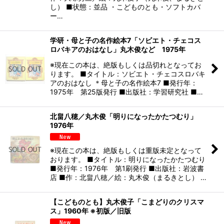
し） ■状態：並品 ・こどものとも・ソフトカバ
ー…
学研・母と子の名作絵本7「ソビエト・チェコス
ロバキアのおはなし」丸木俊など 1975年
※現在この本は、絶版もしくは品切れとなってお
ります。 ■タイトル：ソビエト・チェコスロバキ
アのおはなし ＊母と子の名作絵本7 ■発行年：
1975年 第25版発行 ■出版社：学習研究社 ■…
北畠八穂／丸木俊「明りになったかたつむり」
1976年
※現在この本は、絶版もしくは重版未定となって
おります。 ■タイトル：明りになったかたつむり
■発行年：1976年 第1刷発行 ■出版社：岩波書
店 ■作：北畠八穂／絵：丸木俊（まるきとし） …
【こどものとも】丸木俊子「こまどりのクリスマ
ス」1960年 ※初版／旧版