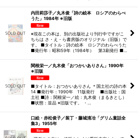
内田莉莎子／丸木俊「詩の絵本 ロシアのわらべ
うた」1984年 ※旧版
※現在この本は、別の出版社より刊行中ですがこ
ちらは さ・え・ら書房版のオリジナル（旧版）で
す。 ■タイトル：詩の絵本 ロシアのわらべうた
■発行年：昭和59年（1984年） 第3刷発行 ■…
関根栄一／丸木俊「おつかいありさん」1990年
※旧版
■タイトル：おつかいありさん ＊国土社の詩の本
14 ■発行年：1990年 11版発行 ■出版社：国
土社 ■詩：関根栄一／絵：丸木俊（まるきとし）
■状態：並品 ※旧版です。 ・…
口絵・赤松俊子／装丁・藤城清冶「グリム童話全
集3」1955年