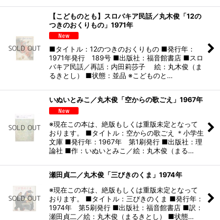
【こどものとも】スロバキア民話／丸木俊「12の
つきのおくりもの」1971年
■タイトル：12のつきのおくりもの ■発行年：
1971年発行 189号 ■出版社：福音館書店 ■スロ
バキア民話／再話：内田莉莎子 絵：丸木俊（ま
るきとし） ■状態：並品 ※こどものと…
いぬいとみこ／丸木俊「空からの歌ごえ」1967年
※現在この本は、絶版もしくは重版未定となって
おります。 ■タイトル：空からの歌ごえ ＊小学生
文庫 ■発行年：1967年 第1刷発行 ■出版社：理
論社 ■作：いぬいとみこ／絵：丸木俊（まる…
瀬田貞二／丸木俊「三びきのくま」1974年
※現在この本は、絶版もしくは重版未定となって
おります。 ■タイトル：三びきのくま ■発行年：
1974年 第5刷発行 ■出版社：福音館書店 ■訳：
瀬田貞二／絵：丸木俊（まるきとし） ■状態…