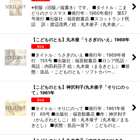
※初版（旧版／縦書き）です。 ■タイトル：こま
どりのクリスマス ■発行年：1960年発行 第57
号発行 ■出版社：福音館書店 ■スコットランド民
話 訳：渡辺茂男／絵：丸木俊子（丸木俊／…
【こどものとも】丸木俊「うさぎのいえ」1969年
■タイトル：うさぎのいえ ■発行年：1969年発
行 155号 ■出版社：福音館書店 ■ロシア民話・
再話：内田莉莎子 絵：丸木俊（まるきとし） ■状
態：並品 ・こどものとも・ソフトカバー…
【こどものとも】神沢利子/丸木俊子「そりにのっ
て」1961年
■タイトル：そりにのって ■発行年：1961年発
行 69号 ■出版社：福音館書店 ■作：神沢利子
（かんざわとしこ） 絵：丸木俊子（丸木俊／まる
きとし） ■状態：並品〜並下 ・こどものと…