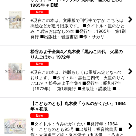
1965年 ※旧版
※現在この本は、文庫版で刊行中ですが こちらは
挿絵などが違う旧版です。 ■タイトル：星のひと
み ＊岩波おはなしの本 ■発行年：1965年 第1刷
発行 ■出版社：岩波書店 ■作：サカリ…
松谷みよ子全集4／丸木俊「黒ねこ四代 火星の
りんごほか」1972年
※現在この本は、絶版もしくは重版未定となって
おります。 ■タイトル：黒ねこ四代 火星のりん
ごほか ＊松谷みよ子全集4 ■発行年：昭和47年
（1972年） 第1刷発行 ■出版社：講談社 ■…
【こどものとも】丸木俊「うみのがくたい」1964
年 ※初版
■タイトル：うみのがくたい ■発行年：1964
年 こどものとも95号 ■出版社：福音館書店 ■
作：大塚勇三／絵：丸木俊子（丸木俊、まるきと