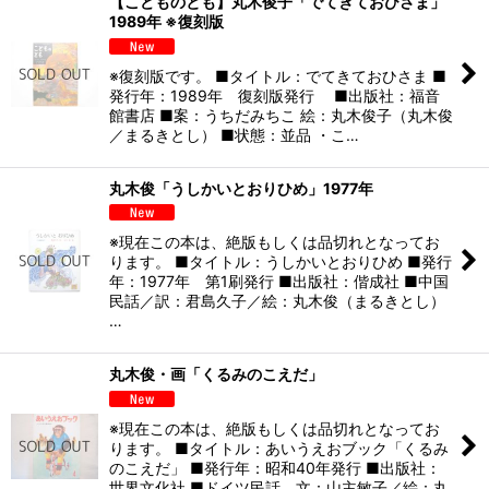
【こどものとも】丸木俊子「でてきておひさま」
1989年 ※復刻版
※復刻版です。 ■タイトル：でてきておひさま ■
発行年：1989年 復刻版発行 ■出版社：福音
館書店 ■案：うちだみちこ 絵：丸木俊子（丸木俊
／まるきとし） ■状態：並品 ・こ…
丸木俊「うしかいとおりひめ」1977年
※現在この本は、絶版もしくは品切れとなってお
ります。 ■タイトル：うしかいとおりひめ ■発行
年：1977年 第1刷発行 ■出版社：偕成社 ■中国
民話／訳：君島久子／絵：丸木俊（まるきとし）
…
丸木俊・画「くるみのこえだ」
※現在この本は、絶版もしくは品切れとなってお
ります。 ■タイトル：あいうえおブック「くるみ
のこえだ」 ■発行年：昭和40年発行 ■出版社：
世界文化社 ■ドイツ民話 文：山主敏子／絵：丸