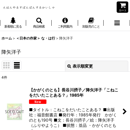
カート
新着順に見る
商品検索
ご利用案内
卸販売のこと
ホーム
>
＜日本の作家＞ な・は行
>
降矢洋子
降矢洋子
表示順変更
閉じる
4
件
表示数
:
【かがくのとも】長谷川摂子／降矢洋子「こねこ
をだいたことある？」1985年
並び順
:
■タイトル：こねこをだいたことある？ ■出版
絞り込む
社：福音館書店 ■発行年：1985年発行 かがく
のとも190号 ■文：長谷川摂子／絵：降矢洋子
（ふりやようこ） ■状態：並品 ・かがくのとも