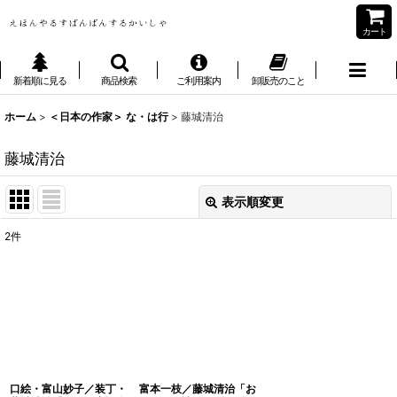
カート
新着順に見る
商品検索
ご利用案内
卸販売のこと
ホーム
>
＜日本の作家＞ な・は行
>
藤城清治
藤城清治
表示順変更
閉じる
2
件
表示数
:
並び順
:
絞り込む
口絵・富山妙子／装丁・
富本一枝／藤城清治「お