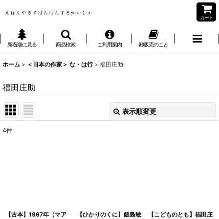
カート
新着順に見る
商品検索
ご利用案内
卸販売のこと
ホーム
>
＜日本の作家＞ な・は行
>
福田庄助
福田庄助
表示順変更
閉じる
4
件
表示数
:
並び順
:
絞り込む
【古本】1967年（マア
【ひかりのくに】飯島敏
【こどものとも】福田庄