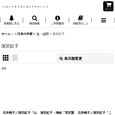
カート
新着順に見る
商品検索
ご利用案内
卸販売のこと
ホーム
>
＜日本の作家＞ な・は行
>
深沢紅子
深沢紅子
表示順変更
閉じる
3
件
表示数
:
並び順
:
絞り込む
石井桃子／深沢紅子「山
深沢紅子・挿絵「宮沢賢
石井桃子／深沢紅子「こ