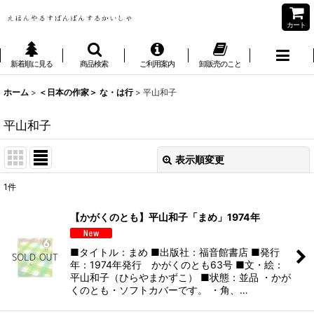
カート
新着順に見る
商品検索
ご利用案内
卸販売のこと
ホーム
>
＜日本の作家＞ な・は行
>
平山和子
平山和子
表示順変更
閉じる
1
件
表示数
:
【かがくのとも】平山和子「まめ」1974年
並び順
:
■タイトル：まめ ■出版社：福音館書店 ■発行
年：1974年発行 かがくのとも63号 ■文・絵：
絞り込む
平山和子（ひらやまかずこ） ■状態：並品 ・かが
くのとも・ソフトカバーです。 ・角、…