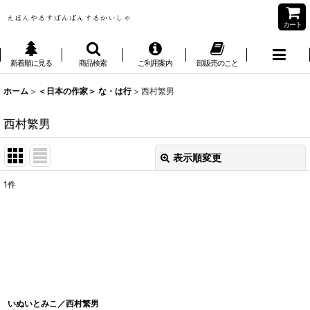
カート
新着順に見る
商品検索
ご利用案内
卸販売のこと
ホーム
>
＜日本の作家＞ な・は行
>
西村繁男
西村繁男
表示順変更
閉じる
1
件
表示数
:
並び順
:
絞り込む
いぬいとみこ／西村繁男