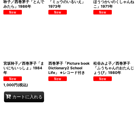
聆子／西巻茅子「とんで
「ミュウのいるいえ」
ほうつかいのくしゃんね
みたら」1986年
1973年
こ」1971年
宮坂聆子／西巻茅子「ま
西巻茅子「Picture book
松谷みよ子／西巻茅子
いにちいっしょ」1984
Dictionary2 School
「ふうちゃんのおたんじ
年
Life」 ※レコード付き
ょうび」1980年
1,000
円
(税込)
カートに入れる