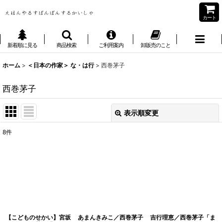
カート
新着順に見る
商品検索
ご利用案内
卸販売のこと
ホーム
>
＜日本の作家＞ な・は行
>
西巻茅子
西巻茅子
表示順変更
閉じる
8
件
表示数
:
並び順
:
絞り込む
【こどものせかい】宮坂
あまんきみこ／西巻茅子
吉行理恵／西巻茅子「ま