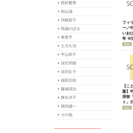
西村繁男
初山滋
羽根節子
フィ
ー／
馬場のぼる
いおひ
東君平
年 ※
土方久功
平山和子
深沢邦朗
深沢紅子
福田庄助
【こ
藤城清治
版】
宗弥
降矢洋子
ト」1
堀内誠一
その他