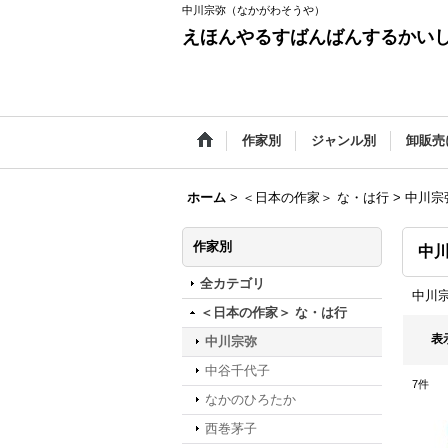
中川宗弥（なかがわそうや）
えほんやるすばんばんするかい
作家別
ジャンル別
卸販売
ホーム
>
＜日本の作家＞ な・は行
>
中川宗
作家別
中
全カテゴリ
中川
＜日本の作家＞ な・は行
表
中川宗弥
中谷千代子
7
件
なかのひろたか
西巻茅子