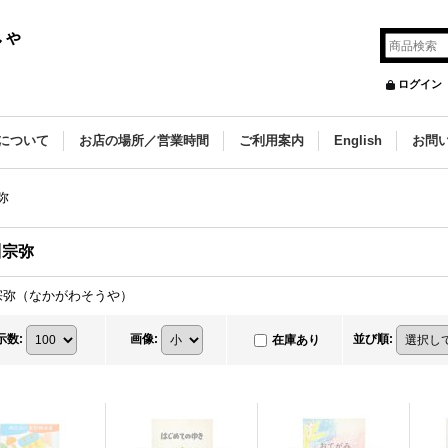
しゃ
ログイン
について
お店の場所／営業時間
ご利用案内
English
お問
弥
川宗弥
宗弥（なかがわそうや）
示数
:
画像
:
並び順
:
在庫あり