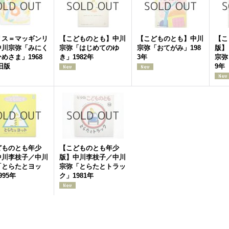
リス＝マッギンリ
【こどものとも】中川
【こどものとも】中川
【こ
中川宗弥「みにく
宗弥「はじめてのゆ
宗弥「おてがみ」198
版】
めさま」1968
き」1982年
3年
宗弥
旧版
9年
どものとも年少
【こどものとも年少
中川李枝子／中川
版】中川李枝子／中川
「とらたとヨッ
宗弥「とらたとトラッ
995年
ク」1981年