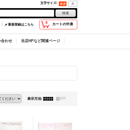
文字サイズ
:
0
カートの中身
新規登録はこちら
い合わせ
当店HPなど関連ページ
表示方法
: