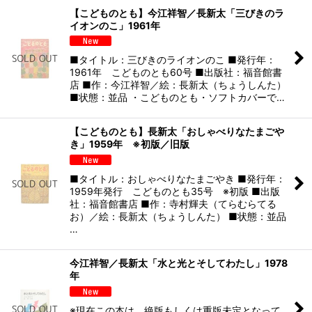
【こどものとも】今江祥智／長新太「三びきのラ
イオンのこ」1961年
■タイトル：三びきのライオンのこ ■発行年：
1961年 こどものとも60号 ■出版社：福音館書
店 ■作：今江祥智／絵：長新太（ちょうしんた）
■状態：並品 ・こどものとも・ソフトカバーで…
【こどものとも】長新太「おしゃべりなたまごや
き」1959年 ※初版／旧版
■タイトル：おしゃべりなたまごやき ■発行年：
1959年発行 こどものとも35号 ※初版 ■出版
社：福音館書店 ■作：寺村輝夫（てらむらてる
お）／絵：長新太（ちょうしんた） ■状態：並品
…
今江祥智／長新太「水と光とそしてわたし」1978
年
※現在この本は、絶版もしくは重版未定となって