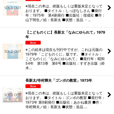
※現在この本は、絶版もしくは重版未定となって
おります。 ■タイトル：しっぽなしさん ■発行
年：1975年 第4刷発行 ■出版社：偕成社 ■作：
山下明生／絵：長新太 ■状態：並品 ・…
【こどものくに】長新太「なみにゆられて」1979
年
※この絵本は現在も刊行中ですが、これは元版の
1979年「こどものくに」版です。 ■タイトル：
こどものくに「なみにゆられて」 ■発行年：昭和
54年 第13巻 第6号 ■出版社：すずき出版（鈴
木…
長新太/寺村輝夫「ゴンボの教室」1973年
※現在この本は、絶版もしくは重版未定となって
おります。 ■タイトル：ゴンボの教室 ■発行年：
1973年 第9刷発行 ■出版社：あかね書房 ■作：
寺村輝夫／絵：長新太 ■状態：並品 …