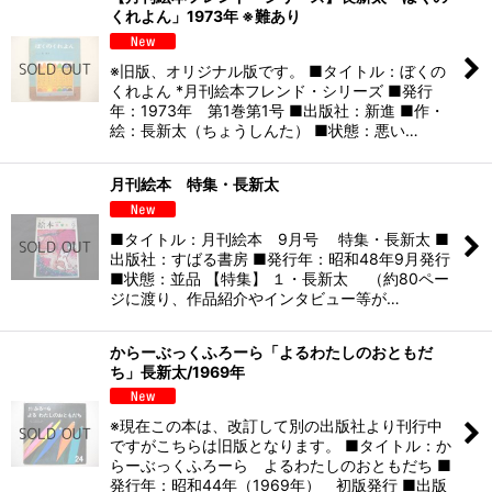
くれよん」1973年 ※難あり
※旧版、オリジナル版です。 ■タイトル：ぼくの
くれよん *月刊絵本フレンド・シリーズ ■発行
年：1973年 第1巻第1号 ■出版社：新進 ■作・
絵：長新太（ちょうしんた） ■状態：悪い…
月刊絵本 特集・長新太
■タイトル：月刊絵本 9月号 特集・長新太 ■
出版社：すばる書房 ■発行年：昭和48年9月発行
■状態：並品 【特集】 １・長新太 （約80ペー
ジに渡り、作品紹介やインタビュー等が…
からーぶっくふろーら「よるわたしのおともだ
ち」長新太/1969年
※現在この本は、改訂して別の出版社より刊行中
ですがこちらは旧版となります。 ■タイトル：か
らーぶっくふろーら よるわたしのおともだち ■
発行年：昭和44年（1969年） 初版発行 ■出版