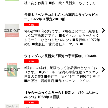
社：あかね書房 ■作・絵：長新太（ちょうしん…
長新太「ヘンテコおじさんの童話ふうインタビュ
ー」1972年 ※限定2000部
※限定2000部発行です。 ※現在この本は、絶版も
しくは重版未定です。 ■タイトル：からーぶっく
ふろーら ひとつふたつみっつ ■発行年：1972年
発行 ■出版社：株式会社ル・マルス ■…
ウインダム／長新太「深海の宇宙怪物」1966年
※現在この本は、絶版もしくは品切れとなってお
ります。 ■タイトル：深海の宇宙怪物 ※エスエフ
世界の名作3 ■発行年：昭和41年（1966年）発行
■出版社：岩崎書店 ■作：ジョン・ウイン…
【からーぶっくふろーら】長新太「ひとつふたつ
みっつ」1968年 ※旧版