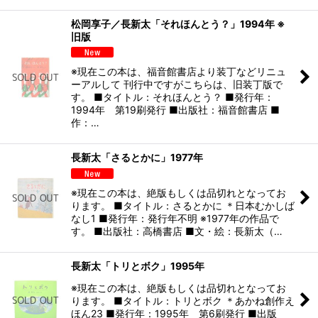
松岡享子／長新太「それほんとう？」1994年 ※
旧版
※現在この本は、福音館書店より装丁などリニュ
ーアルして 刊行中ですがこちらは、旧装丁版で
す。 ■タイトル：それほんとう？ ■発行年：
1994年 第19刷発行 ■出版社：福音館書店 ■
作：…
長新太「さるとかに」1977年
※現在この本は、絶版もしくは品切れとなってお
ります。 ■タイトル：さるとかに ＊日本むかしば
なし1 ■発行年：発行年不明 ※1977年の作品で
す。 ■出版社：高橋書店 ■文・絵：長新太（…
長新太「トリとボク」1995年
※現在この本は、絶版もしくは品切れとなってお
ります。 ■タイトル：トリとボク ＊あかね創作え
ほん23 ■発行年：1995年 第6刷発行 ■出版