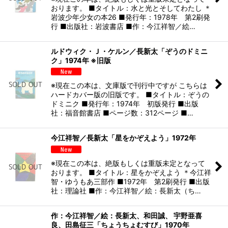
おります。 ■タイトル：水と光とそしてわたし ＊
岩波少年少女の本26 ■発行年：1978年 第2刷発
行 ■出版社：岩波書店 ■作：今江祥智／絵…
ルドウィク・Ｊ・ケルン／長新太「ぞうのドミニ
ク」1974年 ※旧版
※現在この本は、文庫版で刊行中ですが こちらは
ハードカバー版の旧版です。 ■タイトル：ぞうの
ドミニク ■発行年：1974年 初版発行 ■出版
社：福音館書店 ■ページ数：312ページ ■…
今江祥智／長新太「星をかぞえよう」1972年
※現在この本は、絶版もしくは重版未定となって
おります。 ■タイトル：星をかぞえよう ＊今江祥
智・ゆうもあ三部作 ■1972年 第2刷発行 ■出版
社：理論社 ■作：今江祥智／絵：長新太（ち…
作：今江祥智／絵：長新太、和田誠、 宇野亜喜
良、田島征三「ちょうちょむすび」1970年