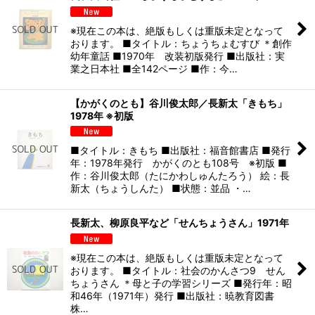
※現在この本は、絶版もしくは重版未定となって
おります。 ■タイトル：ちょうちょむすび ＊創作
幼年童話 ■1970年 改装初版発行 ■出版社：実
業之日本社 ■全142ページ ■作：今…
【かがくのとも】谷川俊太郎／長新太「きもち」
1978年 ※初版
■タイトル：きもち ■出版社：福音館書店 ■発行
年：1978年発行 かがくのとも108号 ※初版 ■
作：谷川俊太郎（たにかわしゅんたろう） 絵：長
新太（ちょうしんた） ■状態：並品 ・…
長新太、柳原良平など「せんちょうさん」1971年
※現在この本は、絶版もしくは重版未定となって
おります。 ■タイトル：社会のかんさつ9 せん
ちょうさん ＊母と子の学習シリーズ ■発行年：昭
和46年（1971年）発行 ■出版社：暁教育図書
株…