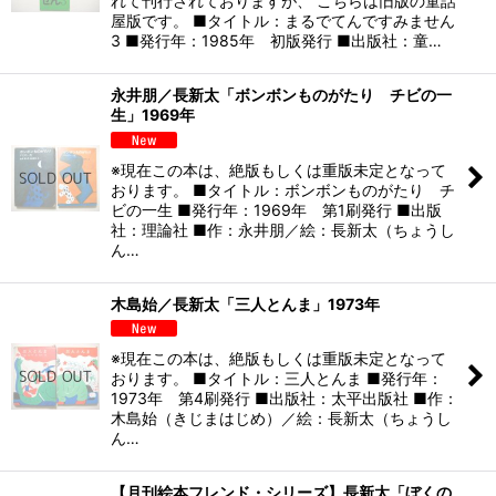
れて刊行されておりますが、 こちらは旧版の童話
屋版です。 ■タイトル：まるでてんですみません
3 ■発行年：1985年 初版発行 ■出版社：童…
永井朋／長新太「ボンボンものがたり チビの一
生」1969年
※現在この本は、絶版もしくは重版未定となって
おります。 ■タイトル：ボンボンものがたり チ
ビの一生 ■発行年：1969年 第1刷発行 ■出版
社：理論社 ■作：永井朋／絵：長新太（ちょうし
ん…
木島始／長新太「三人とんま」1973年
※現在この本は、絶版もしくは重版未定となって
おります。 ■タイトル：三人とんま ■発行年：
1973年 第4刷発行 ■出版社：太平出版社 ■作：
木島始（きじまはじめ）／絵：長新太（ちょうし
ん…
【月刊絵本フレンド・シリーズ】長新太「ぼくの