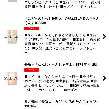
ゴリラのビックリばこ ■発行年：1979年 第2刷
発行 ■出版社：旺文社 ■作／絵：長新太（ち…
【こどものとも】長新太「がんばれさるのさらん
くん」1985年
■タイトル：がんばれさるのさらんくん ■発行
年：1985年 普及版第1刷発行 ■出版社：福音館
書店 ■作：中川正文／絵：長新太（ちょうしん
た） ■状態：並品 ※こどものとも・ソフトカバ
ー…
長新太「なんじゃもんじゃ博士」1979年 ※旧版
■タイトル：なんじゃもんじゃ博士 ■発行年：
1979年 第2刷発行 ■出版社：福音館書店 ■作・
絵：長新太（ちょうしんた） ■状態：並品 ※旧版
です。 ・カバーなし。 ・角わずか…
川北亮司／長新太「みどりいろのたんじょうび」
1981年