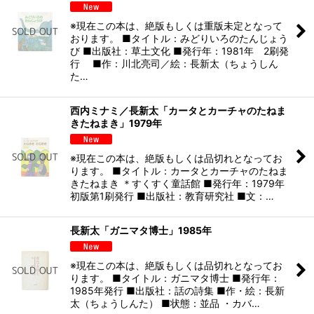
※現在この本は、絶版もしくは重版未定となって
おります。 ■タイトル：みどりいろのたんじょう
び ■出版社：草土文化 ■発行年：1981年 2刷発
行 ■作：川北亮司／絵：長新太（ちょうしん
た…
西内ミナミ／長新太「カータとカーチャのたねま
きたねまき」1979年
※現在この本は、絶版もしくは品切れとなってお
ります。 ■タイトル：カータとカーチャのたねま
きたねまき ＊すくすく童話館 ■発行年：1979年
初版第1刷発行 ■出版社：教育研究社 ■文：…
長新太「ガニマタ博士」1985年
※現在この本は、絶版もしくは品切れとなってお
ります。 ■タイトル：ガニマタ博士 ■発行年：
1985年発行 ■出版社：話の詩集 ■作・絵：長新
太（ちょうしんた） ■状態：並品 ・カバ…