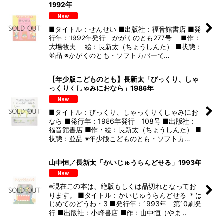
1992年
■タイトル：せんせい ■出版社：福音館書店 ■発
行年：1992年発行 かがくのとも277号 ■作：
大場牧夫 絵：長新太（ちょうしんた） ■状態：
並品 ※かがくのとも・ソフトカバーで…
【年少版こどものとも】長新太「びっくり、しゃ
っくりくしゃみにおなら」1986年
■タイトル：びっくり、しゃっくりくしゃみにお
なら ■発行年：1986年発行 108号 ■出版社：
福音館書店 ■作・絵：長新太（ちょうしんた） ■
状態：並品 ※年少版こどものとも・ソフトカ…
山中恒／長新太「かいじゅうらんどせる」1993年
※現在この本は、絶版もしくは品切れとなってお
ります。 ■タイトル：かいじゅうらんどせる ＊は
じめてのどうわ・3 ■発行年：1993年 第10刷発
行 ■出版社：小峰書店 ■作：山中恒（やま…