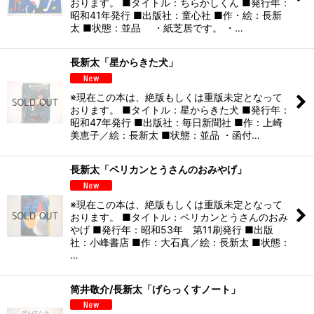
おります。 ■タイトル：ちらかしくん ■発行年：
昭和41年発行 ■出版社：童心社 ■作・絵：長新
太 ■状態：並品 ・紙芝居です。 ・…
長新太「星からきた犬」
※現在この本は、絶版もしくは重版未定となって
おります。 ■タイトル：星からきた犬 ■発行年：
昭和47年発行 ■出版社：毎日新聞社 ■作：上崎
美恵子／絵：長新太 ■状態：並品 ・函付…
長新太「ペリカンとうさんのおみやげ」
※現在この本は、絶版もしくは重版未定となって
おります。 ■タイトル：ペリカンとうさんのおみ
やげ ■発行年：昭和53年 第11刷発行 ■出版
社：小峰書店 ■作：大石真／絵：長新太 ■状態：
…
筒井敬介/長新太「げらっくすノート」