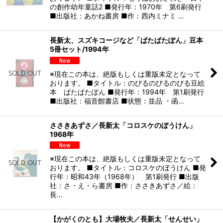
の創作幼年童話2 ■発行年：1970年 第6刷発行
■出版社：あかね書房 ■作：西内ミナミ …
長新太、スズキコージなど「ぱたぱたぽん」豆本
5冊セット/1994年
※現在この本は、絶版もしくは重版未定となって
おります。 ■タイトル：のびるのびるのびる豆絵
本 ぱたぱたぽん ■発行年：1994年 第1刷発行
■出版社：福音館書店 ■状態：並品 ・函…
ささきあずさ／長新太「コロスケのぼうけん」
1968年
※現在この本は、絶版もしくは重版未定となって
おります。 ■タイトル：コロスケのぼうけん ■発
行年：昭和43年（1968年） 第1刷発行 ■出版
社：さ・え・ら書房 ■作：ささきあずさ／絵：
長…
【かがくのとも】大場牧夫／長新太「せんせい」