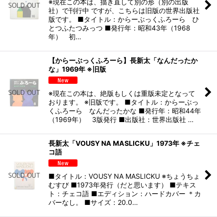
※現在この本は、描き直して別の形（別の出版
社）で刊行中 ですが、こちらは旧版の世界出版社
版です。 ■タイトル：からーぶっくふろーら ひ
とつふたつみっつ ■発行年：昭和43年（1968
年） 初…
【からーぶっくふろーら】長新太「なんだったか
な」1969年 ※旧版
※現在この本は、絶版もしくは重版未定となって
おります。 ※旧版です。 ■タイトル：からーぶっ
くふろーら なんだったかな ■発行年：昭和44年
（1969年） 3版発行 ■出版社：世界出版社 …
長新太「VOUSY NA MASLICKU」1973年 ※チェ
コ語
■タイトル：VOUSY NA MASLICKU ※ちょうちょ
むすび ■1973年発行（だと思います） ■テキス
ト：チェコ語 ■エディション：ハードカバー ＊カ
バーなし。 ■サイズ：20.0…