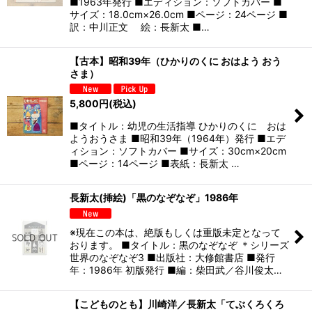
■1963年発行 ■エディション：ソフトカバー ■
サイズ：18.0cm×26.0cm ■ページ：24ページ ■
訳：中川正文 絵：長新太 ■…
【古本】昭和39年（ひかりのくに おはよう おう
さま）
5,800
円
(税込)
■タイトル：幼児の生活指導 ひかりのくに おは
ようおうさま ■昭和39年（1964年）発行 ■エデ
ィション：ソフトカバー ■サイズ：30cm×20cm
■ページ：14ページ ■表紙：長新太 …
長新太(挿絵)「黒のなぞなぞ」1986年
※現在この本は、絶版もしくは重版未定となって
おります。 ■タイトル：黒のなぞなぞ ＊シリーズ
世界のなぞなぞ3 ■出版社：大修館書店 ■発行
年：1986年 初版発行 ■編：柴田武／谷川俊太…
【こどものとも】川崎洋／長新太「てぶくろくろ