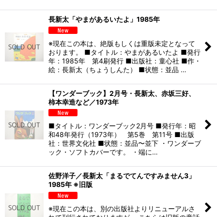
長新太「やまがあるいたよ」1985年
※現在この本は、絶版もしくは重版未定となって
おります。 ■タイトル：やまがあるいたよ ■発行
年：1985年 第4刷発行 ■出版社：童心社 ■作・
絵：長新太（ちょうしんた） ■状態：並品 …
【ワンダーブック】2月号・長新太、赤坂三好、
柿本幸造など／1973年
■タイトル：ワンダーブック2月号 ■発行年：昭
和48年発行（1973年） 第5巻 第11号 ■出版
社：世界文化社 ■状態：並品〜並下 ・ワンダーブ
ック・ソフトカバーです。 ・端に…
佐野洋子／長新太「まるでてんですみません3」
1985年 ※旧版
※現在この本は、別の出版社よりリニューアルさ