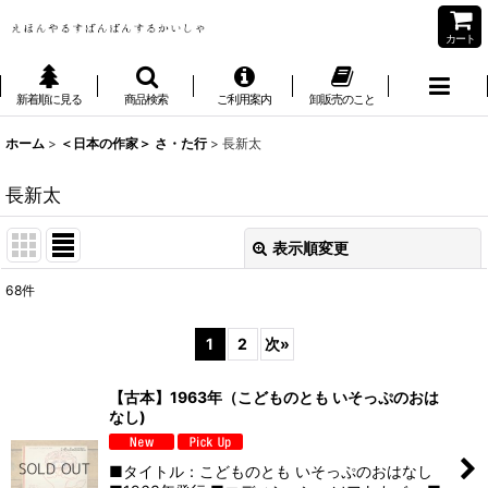
カート
新着順に見る
商品検索
ご利用案内
卸販売のこと
ホーム
>
＜日本の作家＞ さ・た行
>
長新太
長新太
表示順変更
閉じる
68
件
表示数
:
1
2
次
»
並び順
:
【古本】1963年（こどものとも いそっぷのおは
なし)
絞り込む
■タイトル：こどものとも いそっぷのおはなし