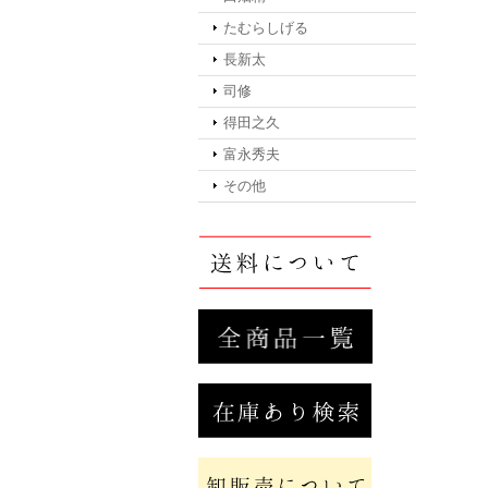
たむらしげる
長新太
司修
得田之久
富永秀夫
その他