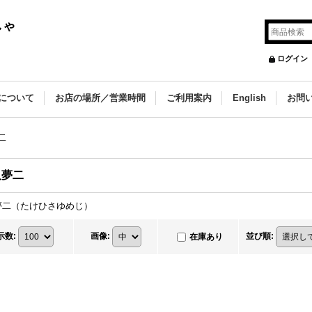
しゃ
ログイン
について
お店の場所／営業時間
ご利用案内
English
お問
二
久夢二
夢二（たけひさゆめじ）
示数
:
画像
:
並び順
:
在庫あり