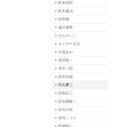
鈴木悦郎
鈴木義治
杉田豊
瀬川康男
せなけいこ
タイガー立石
大道あや
高羽賢一
滝平二郎
武井武雄
竹久夢二
田島征三
田名網敬一
谷内六郎
谷内こうた
田畑精一