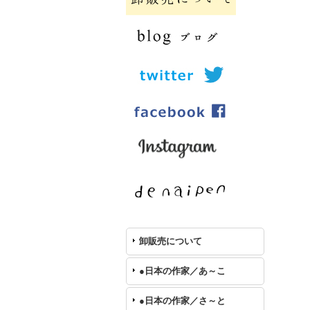
卸販売について
●日本の作家／あ～こ
●日本の作家／さ～と