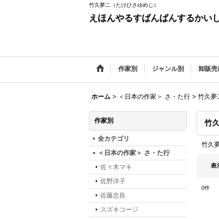
竹久夢二（たけひさゆめじ）
えほんやるすばんばんするかい
作家別
ジャンル別
卸販売
ホーム
>
＜日本の作家＞ さ・た行
>
竹久夢
作家別
竹
全カテゴリ
竹久
＜日本の作家＞ さ・た行
表
佐々木マキ
佐野洋子
0
件
佐藤忠良
スズキコージ