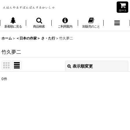
カート
新着順に見る
商品検索
ご利用案内
卸販売のこと
ホーム
>
＜日本の作家＞ さ・た行
>
竹久夢二
竹久夢二
表示順変更
閉じる
0
件
表示数
:
並び順
:
絞り込む