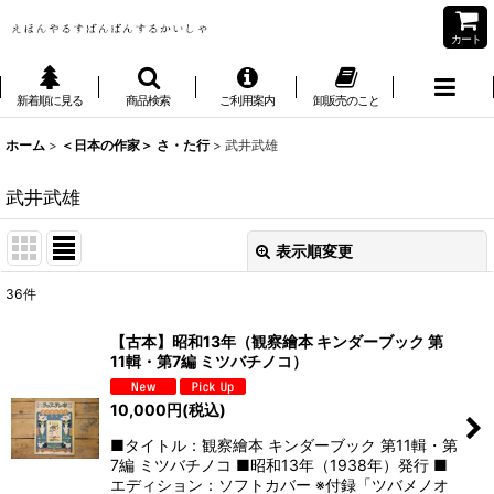
カート
新着順に見る
商品検索
ご利用案内
卸販売のこと
ホーム
>
＜日本の作家＞ さ・た行
>
武井武雄
武井武雄
表示順変更
閉じる
36
件
表示数
:
【古本】昭和13年（観察繪本 キンダーブック 第
11輯・第7編 ミツバチノコ）
並び順
:
10,000
円
(税込)
絞り込む
■タイトル：観察繪本 キンダーブック 第11輯・第
7編 ミツバチノコ ■昭和13年（1938年）発行 ■
エディション：ソフトカバー ※付録「ツバメノオ