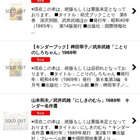
※現在この本は、絶版もしくは重版未定となって
おります。 ■タイトル：幼児ブックことり 第8
巻 深沢邦朗、武井武雄ほか ■発行年：昭和40年
（1965年） 第14版発行 ■出版社：国際情報社
…
【キンダーブック】稗田宰子／武井武雄「ことり
のしろちゃん」1969年
※現在この本は、絶版もしくは品切れとなってお
ります。 ■タイトル：ことりのしろちゃん ■発行
年：昭和44年（1969年）発行 第６集第3編 6
月号 ■出版社：フレーベル館 ■作：稗田宰子／…
山本和夫／武井武雄「にしきのむら」1989年 キ
ンダー名作選
※現在この本は、絶版もしくは重版未定となって
おります。 ■タイトル：にしきのむら ＊キンダー
名作選 ■発行年：1989年発行 第2集11 ■出版
社：フレーベル館 ■中国民間故事選より …