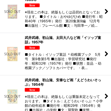
※現在この本は、絶版もしくは品切れとなってお
ります。 ■タイトル：おやゆびひめ ■発行年：昭
和40年（1965年）発行 第20集第9編 12月号
■出版社：フレーベル館 ■文：与田準一／絵…
武井武雄、初山滋、太田大八など画「イソップ童
話」1957年
■タイトル：イソップ童話 ＊幼稚園ブック 5月
号 第9巻第5号 ■出版社：学習研究社 ■発行
年：昭和32年（1957年）発行 ■状態：並品 ・幼
稚園ブック／ソフトカバーです。 ・表…
武井武雄、初山滋、安泰など画「えどうわいそっ
ぷ」1954年
※現在この本は、絶版もしくは重版未定となって
おります。 ■タイトル：えどうわいそっぷ ＊小学
館の幼年絵本 ■発行年：昭和29年（1954年）発
行 ■出版社：小学館 ■文：巽聖歌 ■状態…