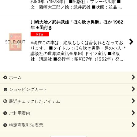
和53年（1978年） ■出版社：フレーベル館 ■
文：西崎大三郎／絵：武井武雄 ■状態：並品 …
川崎大冶／武井武雄「ほら吹き男爵」ほか 1962
年 ※函付き
※現在この本は、絶版もしくは品切れとなってお
ります。 ■タイトル：ほら吹き男爵・鼻の小人 ＊
講談社の世界絵童話全集(6) ドイツ童話 ■出版
社：講談社 ■発行年：昭和37年（1962年）発…
ホーム
ショッピングカート
最近チェックしたアイテム
ご利用案内
特定商取引法表示