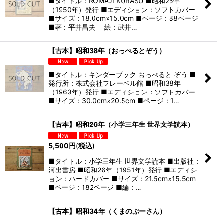
■タイトル：ROMAJI KURASU ■昭和25年
（1950年）発行 ■エディション：ソフトカバー
■サイズ：18.0cm×15.0cm ■ページ：88ページ
■著：平井昌夫 絵：武井…
【古本】昭和38年（おっぺるとぞう）
■タイトル：キンダーブック おっぺると ぞう ■
発行所：株式会社フレーベル館 ■昭和38年
（1963年）発行 ■エディション：ソフトカバー
■サイズ：30.0cm×20.5cm ■ページ：1…
【古本】昭和26年（小学三年生 世界文学読本）
5,500
円
(税込)
■タイトル：小学三年生 世界文学読本 ■出版社：
河出書房 ■昭和26年（1951年）発行 ■エディシ
ョン：ハードカバー ■サイズ：21.5cm×15.5cm
■ページ：182ページ ■編：…
【古本】昭和34年（くまのぷーさん）