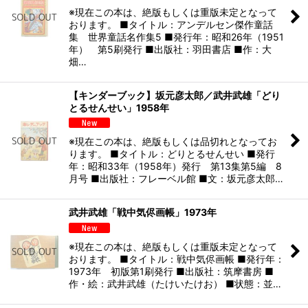
※現在この本は、絶版もしくは重版未定となって
おります。 ■タイトル：アンデルセン傑作童話
集 世界童話名作集5 ■発行年：昭和26年（1951
年） 第5刷発行 ■出版社：羽田書店 ■作：大
畑…
【キンダーブック】坂元彦太郎／武井武雄「どり
とるせんせい」1958年
※現在この本は、絶版もしくは品切れとなってお
ります。 ■タイトル：どりとるせんせい ■発行
年：昭和33年（1958年）発行 第13集第5編 8
月号 ■出版社：フレーベル館 ■文：坂元彦太郎…
武井武雄「戦中気侭画帳」1973年
※現在この本は、絶版もしくは重版未定となって
おります。 ■タイトル：戦中気侭画帳 ■発行年：
1973年 初版第1刷発行 ■出版社：筑摩書房 ■
作・絵：武井武雄（たけいたけお） ■状態：並…