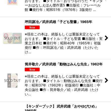
おります。 ■タイトル：おりづるのうた ＊キンダ
ーおはなしえほん傑作選5 ■出版社：フレーベル
館 ■発行年：昭和51年（1976年）3版発行 …
坪田譲冶／武井武雄「子ども聖書」1965年
※現在この本は、絶版もしくは重版未定となって
おります。 ■タイトル：子ども聖書 ■出版社：実
業之日本社 ■発行年：昭和40年（1965年）初版
発行 ■作：坪田譲冶／絵：武井武雄（たけいた
け…
筒井敬介／武井武雄「動物はみんな先生」1962年
※現在この本は、絶版もしくは重版未定となって
おります。 ■タイトル：動物はみんな先生 ■発行
年：昭和37年（1962年）初版発行 ■出版社：中
央公論社 ■作：筒井敬介／絵：武井武雄（たけ
い…
【キンダーブック】 武井武雄「おやゆびひめ」
1965年