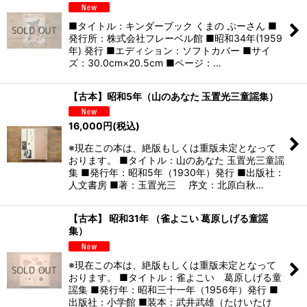
■タイトル：キンダーブック くまの ぷーさん ■
発行所：株式会社フレーベル館 ■昭和34年(1959
年) 発行 ■エディション：ソフトカバー ■サイ
ズ：30.0cm×20.5cm ■ページ：…
【古本】昭和5年（山のあなた 玉置光三童謡集）
16,000
円
(税込)
※現在この本は、絶版もしくは重版未定となって
おります。 ■タイトル：山のあなた 玉置光三童謡
集 ■発行年：昭和5年（1930年）発行 ■出版社：
人文書房 ■著：玉置光三 序文：北原白秋…
【古本】 昭和31年 （雀よこい 葛原しげる童謡
集）
※現在この本は、絶版もしくは重版未定となって
おります。 ■タイトル：雀よこい 葛原しげる童
謡集 ■発行年：昭和三十一年（1956年）発行 ■
出版社：小学館 ■装本：武井武雄（たけいたけ