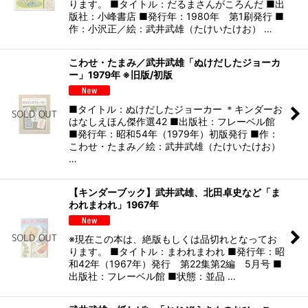
ります。 ■タイトル：だるまさんがころんだ ■出
版社：小峰書店 ■発行年：1980年 第1刷発行 ■
作：小沢正／絵：武井武雄（たけいたけお） …
こわせ・たまみ／武井武雄「ぬけだしたジョーカ
ー」1979年 ※旧版/初版
■タイトル：ぬけだしたジョーカー ＊キンダーお
はなしえほん傑作選42 ■出版社：フレーベル館
■発行年：昭和54年（1979年）初版発行 ■作：
こわせ・たまみ／絵：武井武雄（たけいたけお）
…
【キンダーブック】武井武雄、北田卓史など「ま
われまわれ」1967年
※現在この本は、絶版もしくは品切れとなってお
ります。 ■タイトル：まわれまわれ ■発行年：昭
和42年（1967年）発行 第22集第2編 5月号 ■
出版社：フレーベル館 ■状態：並品 …