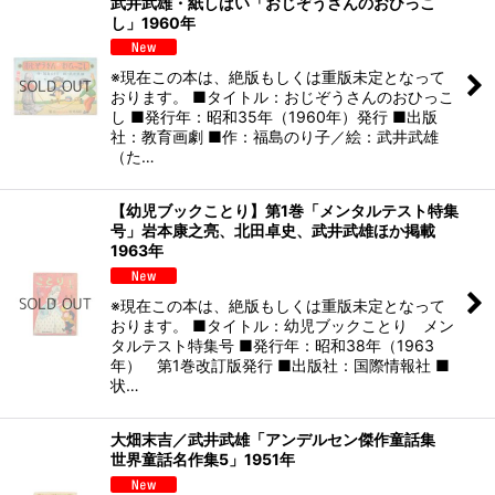
武井武雄・紙しばい「おじぞうさんのおひっこ
し」1960年
※現在この本は、絶版もしくは重版未定となって
おります。 ■タイトル：おじぞうさんのおひっこ
し ■発行年：昭和35年（1960年）発行 ■出版
社：教育画劇 ■作：福島のり子／絵：武井武雄
（た…
【幼児ブックことり】第1巻「メンタルテスト特集
号」岩本康之亮、北田卓史、武井武雄ほか掲載
1963年
※現在この本は、絶版もしくは重版未定となって
おります。 ■タイトル：幼児ブックことり メン
タルテスト特集号 ■発行年：昭和38年（1963
年） 第1巻改訂版発行 ■出版社：国際情報社 ■
状…
大畑末吉／武井武雄「アンデルセン傑作童話集
世界童話名作集5」1951年