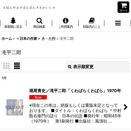
カート
新着順に見る
商品検索
ご利用案内
卸販売のこと
ホーム
>
＜日本の作家＞ さ・た行
>
滝平二郎
滝平二郎
表示順変更
閉じる
1
件
表示数
:
堀尾青史／滝平二郎「くわばらくわばら」1970年
並び順
:
※現在この本は、絶版もしくは重版未定となって
おります。 ■タイトル：くわばらくわばら ＊中村
絞り込む
翫右衞門の語り 日本の伝説 ■発行年：昭和45年
（1970年） 第1刷発行 ■出版社：風濤社 …