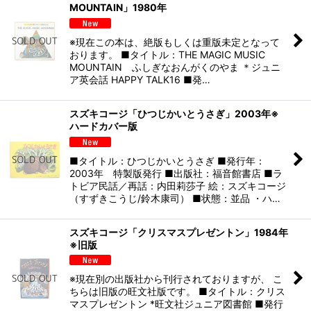
MOUNTAIN」1980年
※現在この本は、絶版もしくは重版未定となって
おります。 ■タイトル：THE MAGIC MUSIC
MOUNTAIN ふしぎなおんがくのやま ＊ジュニ
ア英会話 HAPPY TALK16 ■発…
スズキコージ「ひつじかいとうさぎ」2003年※
ハードカバー版
■タイトル：ひつじかいとうさぎ ■発行年：
2003年 特製版発行 ■出版社：福音館書店 ■ラ
トビア民話／再話：内田莉莎子 絵：スズキコージ
（すずきこうじ/鈴木康司） ■状態：並品 ・ハ…
スズキコージ「クリスマスプレゼントン」1984年
※旧版
※現在別の出版社から刊行されておりますが、 こ
ちらは旧版の旺文社版です。 ■タイトル：クリス
マスプレゼントン *旺文社ジュニア図書館 ■発行