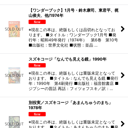
【ワンダーブック】1月号・鈴木康司、東君平、梶
山俊夫、他/1974年
※現在この本は、絶版もしくは品切れとなってお
ります。 ■タイトル：ワンダーブック1月号 ■発
行年：昭和49年発行（1974年） 第6巻 第10号
■出版社：世界文化社 ■状態：並品 …
スズキコージ「なんでも見える鏡」1990年
※現在この本は、絶版もしくは重版未定となって
おります。 ■タイトル：なんでも見える鏡 ■発行
年：1990年 第4刷発行 ■出版社：福音館書店 ■
ジプシーの昔話 再話：フィツォフスキ／訳：…
別役実／スズキコージ「あまんちゅうのまち」
1978年
※現在この本は、絶版もしくは重版未定となって
おります。 ■タイトル：あまんちゅうのまち ■発