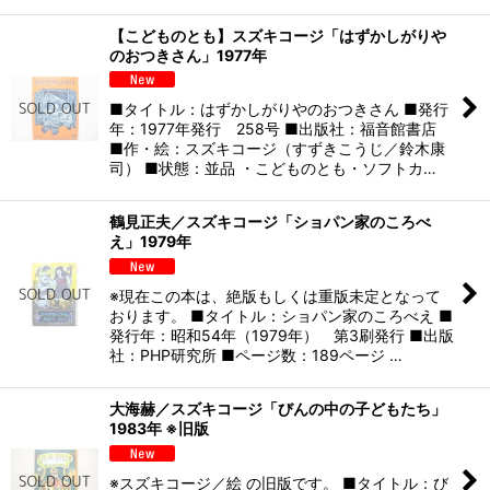
【こどものとも】スズキコージ「はずかしがりや
のおつきさん」1977年
■タイトル：はずかしがりやのおつきさん ■発行
年：1977年発行 258号 ■出版社：福音館書店
■作・絵：スズキコージ（すずきこうじ／鈴木康
司） ■状態：並品 ・こどものとも・ソフトカ…
鶴見正夫／スズキコージ「ショパン家のころべ
え」1979年
※現在この本は、絶版もしくは重版未定となって
おります。 ■タイトル：ショパン家のころべえ ■
発行年：昭和54年（1979年） 第3刷発行 ■出版
社：PHP研究所 ■ページ数：189ページ …
大海赫／スズキコージ「びんの中の子どもたち」
1983年 ※旧版
※スズキコージ／絵 の旧版です。 ■タイトル：び