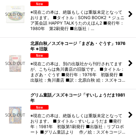
※現在この本は、絶版もしくは重版未定となって
おります。 ■タイトル：SONG BOOK2 ＊ジュニ
ア英会話 HAPPY TALKうたのえほん2 ■発行年：
1980年 第2刷発行 ■出版社：…
北原白秋／スズキコージ「まざあ・ぐうす」1976
年 ※旧版
※現在この本は、別の出版社から刊行されてます
が、こちらは角川書店の旧版です。 ■タイトル：
まざあ・ぐうす ■発行年：1976年 初版発行 ■
出版社：角川書店 ■訳：北原白秋 絵：スズキコ…
グリム童話／スズキコージ「すいしょうだま1981
年
※現在この本は、絶版もしくは重版未定となって
おります。 ■タイトル：すいしょうだま ■発行
年：1981年 初版第1刷発行 ■出版社：リブロポ
ート ■グリム童話より 作／絵：スズキコージ…