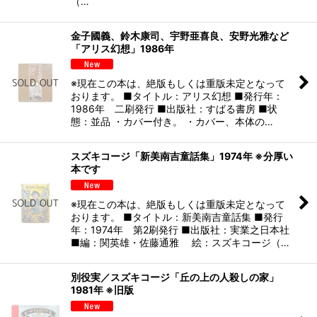
（…
金子國義、鈴木康司、宇野亜喜良、安野光雅など
「アリス幻想」1986年
※現在この本は、絶版もしくは重版未定となって
おります。 ■タイトル：アリス幻想 ■発行年：
1986年 二刷発行 ■出版社：すばる書房 ■状
態：並品 ・カバー付き。 ・カバー、本体の…
スズキコージ「新美南吉童話集」1974年 ※分厚い
本です
※現在この本は、絶版もしくは重版未定となって
おります。 ■タイトル：新美南吉童話集 ■発行
年：1974年 第2刷発行 ■出版社：実業之日本社
■編：関英雄・佐藤通雅 絵：スズキコージ（…
別役実／スズキコージ「丘の上の人殺しの家」
1981年 ※旧版