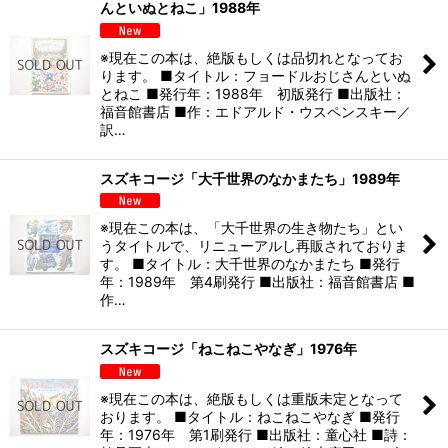
んといぬとねこ」1988年
※現在この本は、絶版もしくは品切れとなってお
ります。 ■タイトル：フョードルおじさんといぬ
とねこ ■発行年：1988年 初版発行 ■出版社：
福音館書店 ■作：エドアルド・ウスペンスキー／
訳…
スズキコージ「大千世界のなかまたち」1989年
※現在この本は、「大千世界の生き物たち」とい
うタイトルで、リニューアルし再販されておりま
す。 ■タイトル：大千世界のなかまたち ■発行
年：1989年 第4刷発行 ■出版社：福音館書店 ■
作…
スズキコージ「ねこねこやなぎ」1976年
※現在この本は、絶版もしくは重版未定となって
おります。 ■タイトル：ねこねこやなぎ ■発行
年：1976年 第1刷発行 ■出版社：童心社 ■詩：