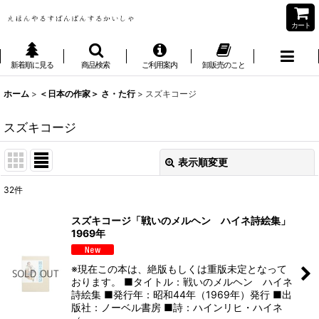
カート
新着順に見る
商品検索
ご利用案内
卸販売のこと
ホーム
>
＜日本の作家＞ さ・た行
>
スズキコージ
スズキコージ
表示順変更
閉じる
32
件
表示数
:
スズキコージ「戦いのメルヘン ハイネ詩絵集」
1969年
並び順
:
※現在この本は、絶版もしくは重版未定となって
絞り込む
おります。 ■タイトル：戦いのメルヘン ハイネ
詩絵集 ■発行年：昭和44年（1969年）発行 ■出
版社：ノーベル書房 ■詩：ハインリヒ・ハイネ