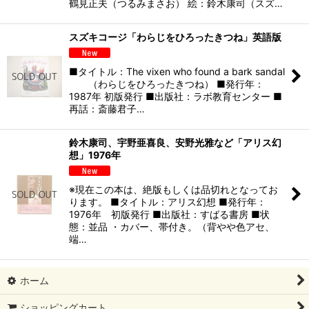
鶴見正夫（つるみまさお） 絵：鈴木康司（スズ…
スズキコージ「わらじをひろったきつね」英語版
■タイトル：The vixen who found a bark sandal
（わらじをひろったきつね） ■発行年：
1987年 初版発行 ■出版社：ラボ教育センター ■
再話：斎藤君子…
鈴木康司、宇野亜喜良、安野光雅など「アリス幻
想」1976年
※現在この本は、絶版もしくは品切れとなってお
ります。 ■タイトル：アリス幻想 ■発行年：
1976年 初版発行 ■出版社：すばる書房 ■状
態：並品 ・カバー、帯付き。（背やや色アセ、
端…
ホーム
ショッピングカート