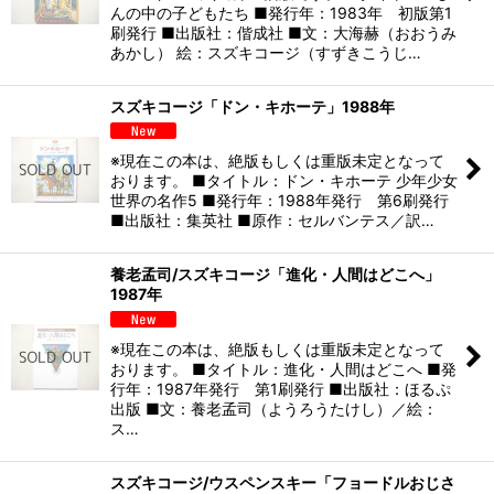
んの中の子どもたち ■発行年：1983年 初版第1
刷発行 ■出版社：偕成社 ■文：大海赫（おおうみ
あかし） 絵：スズキコージ（すずきこうじ…
スズキコージ「ドン・キホーテ」1988年
※現在この本は、絶版もしくは重版未定となって
おります。 ■タイトル：ドン・キホーテ 少年少女
世界の名作5 ■発行年：1988年発行 第6刷発行
■出版社：集英社 ■原作：セルバンテス／訳…
養老孟司/スズキコージ「進化・人間はどこへ」
1987年
※現在この本は、絶版もしくは重版未定となって
おります。 ■タイトル：進化・人間はどこへ ■発
行年：1987年発行 第1刷発行 ■出版社：ほるぷ
出版 ■文：養老孟司（ようろうたけし）／絵：
ス…
スズキコージ/ウスペンスキー「フョードルおじさ