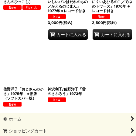
さんのひっこし）
いしいパンはだれのもの
にくいあひるのこ／でぶ
／かえるのじまん」
のトワーヌ」1976年 ※
1977年 ※レコード付き
レコード付き
3,000
円
(税込)
2,500
円
(税込)
カートに入れる
カートに入れる
佐野洋子「おじさんのか
神沢利子/佐野洋子「雲
さ」1975年 ※旧版
のさぶろう」1973年
（ソフトカバー版）
ホーム
ショッピングカート