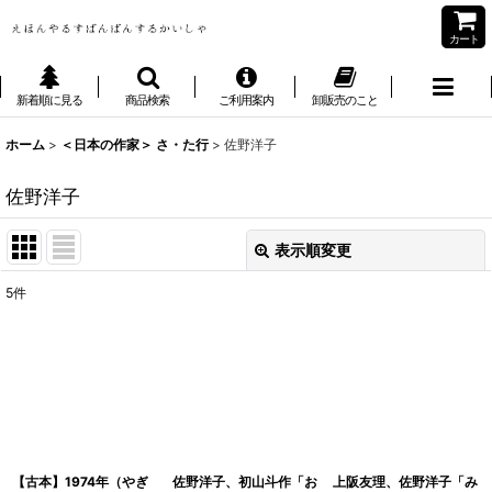
カート
新着順に見る
商品検索
ご利用案内
卸販売のこと
ホーム
>
＜日本の作家＞ さ・た行
>
佐野洋子
佐野洋子
表示順変更
閉じる
5
件
表示数
:
並び順
:
絞り込む
【古本】1974年（やぎ
佐野洋子、初山斗作「お
上阪友理、佐野洋子「み