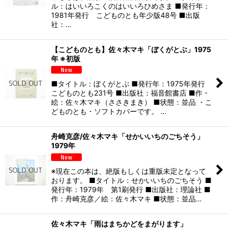
ル：はいいろこくのはいいろひめさま ■発行年：
1981年発行 こどものとも年少版48号 ■出版
社：…
【こどものとも】佐々木マキ「ぼくがとぶ」1975
年 ※初版
■タイトル：ぼくがとぶ ■発行年：1975年発行
こどものとも231号 ■出版社：福音館書店 ■作・
絵：佐々木マキ（ささきまき） ■状態：並品 ・こ
どものとも・ソフトカバーです。 …
舟崎克彦/佐々木マキ「せかいいちのごちそう」
1979年
※現在この本は、絶版もしくは重版未定となって
おります。 ■タイトル：せかいいちのごちそう ■
発行年：1979年 第1刷発行 ■出版社：理論社 ■
作：舟崎克彦／絵：佐々木マキ ■状態：並品…
佐々木マキ「雨はまちかどをまがります」