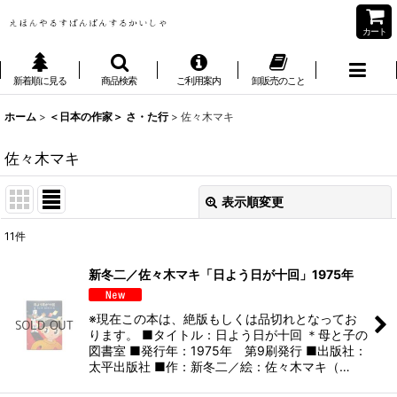
カート
新着順に見る
商品検索
ご利用案内
卸販売のこと
ホーム
>
＜日本の作家＞ さ・た行
>
佐々木マキ
佐々木マキ
表示順変更
閉じる
11
件
表示数
:
新冬二／佐々木マキ「日よう日が十回」1975年
並び順
:
※現在この本は、絶版もしくは品切れとなってお
ります。 ■タイトル：日よう日が十回 ＊母と子の
絞り込む
図書室 ■発行年：1975年 第9刷発行 ■出版社：
太平出版社 ■作：新冬二／絵：佐々木マキ（…