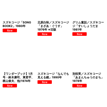
スズキコージ「SONG
北原白秋／スズキコージ
グリム童話／スズキコー
BOOK2」1980年
「まざあ・ぐうす」
ジ「すいしょうだま
1976年 ※旧版
1981年
【ワンダーブック】1月
スズキコージ「なんでも
別役実／スズキコージ
号・鈴木康司、東君平、
見える鏡」1990年
「あまんちゅうのまち」
梶山俊夫、他/1974年
1978年