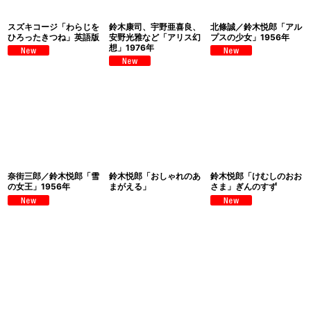
スズキコージ「わらじを
鈴木康司、宇野亜喜良、
北條誠／鈴木悦郎「アル
ひろったきつね」英語版
安野光雅など「アリス幻
プスの少女」1956年
想」1976年
奈街三郎／鈴木悦郎「雪
鈴木悦郎「おしゃれのあ
鈴木悦郎「けむしのおお
の女王」1956年
まがえる」
さま」ぎんのすず