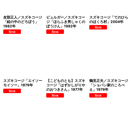
友部正人／スズキコージ
ビュルガー／スズキコー
スズキコージ「てのひら
「絵の中のどろぼう」
ジ「ほらふき男しゃくの
のほくろ村」2004年
1982年
ぼうけん」1982年
スズキコージ「エイソー
【こどものとも】スズキ
鶴見正夫／スズキコージ
モイソー」1979年
コージ「はずかしがりや
「ショパン家のころべ
のおつきさん」1977年
え」1979年