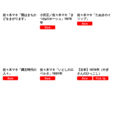
佐々木マキ「雨はまちか
小沢正／佐々木マキ「き
佐々木マキ「たぬきのイ
どをまがります」
つねのホーシュ」1979
ソップ」
年
佐々木マキ「縄文時代の
佐々木マキ「いとしのロ
【古本】1974年（やぎ
人々」
ベルタ」1991年
さんのひっこし）