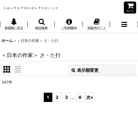
カート
新着順に見る
商品検索
ご利用案内
卸販売のこと
ホーム
>
＜日本の作家＞ さ・た行
＜日本の作家＞ さ・た行
表示順変更
閉じる
347
件
サブカテゴリ
:
1
2
3
...
6
次
»
表示数
:
並び順
: