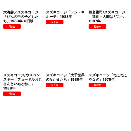
大海赫／スズキコージ
スズキコージ「ドン・キ
養老孟司/スズキコージ
「びんの中の子どもた
ホーテ」1988年
「進化・人間はどこへ」
ち」1983年 ※旧版
1987年
スズキコージ/ウスペン
スズキコージ「大千世界
スズキコージ「ねこねこ
スキー「フョードルおじ
のなかまたち」1989年
やなぎ」1976年
さんといぬとねこ」
1988年