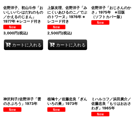
佐野洋子、初山斗作「お
上阪友理、佐野洋子「み
佐野洋子「おじさんのか
いしいパンはだれのもの
にくいあひるのこ／でぶ
さ」1975年 ※旧版
／かえるのじまん」
のトワーヌ」1976年 ※
（ソフトカバー版）
1977年 ※レコード付き
レコード付き
3,000
円
(税込)
2,500
円
(税込)
カートに入れる
カートに入れる
神沢利子/佐野洋子「雲
椋鳩十／佐藤忠良「ぎん
ミハルコフ／浜田廣介／
のさぶろう」1973年
いろの巣」1973年
佐藤忠良「もりはおおさ
わぎ」1965年