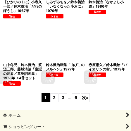
【ひかりのくに】小春久
しみずみちを／鈴木義治
鈴木義治「なかよし小
一郎／鈴木義治「だれの
「いなくなった小おに」
道」1986年
ぼうし」1967年
1979年
山中冬児、鈴木義治、渡
鈴木義治画集「山びこの
赤座憲久／鈴木義治「バ
辺三郎、藤城清治「童謡
メルヘン」1977年
イオリンの村」1979年
の世界／童謡詞画集」
1978年 ※4冊セット
1
2
3
...
6
次
»
ホーム
ショッピングカート