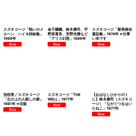
スズキコージ「戦いのメ
金子國義、鈴木康司、宇
スズキコージ「新美南吉
ルヘン ハイネ詩絵集」
野亜喜良、安野光雅など
童話集」1974年 ※分厚
1969年
「アリス幻想」1986年
い本です
別役実／スズキコージ
スズキコージ「THE
【おはなしひかりのく
「丘の上の人殺しの家」
WELL」1977年
に】鈴木康司（スズキコ
1981年 ※旧版
ージ）「ながぐつをはい
たねこ」1977年