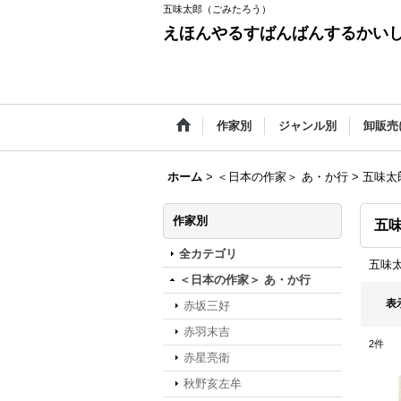
五味太郎（ごみたろう）
えほんやるすばんばんするかい
作家別
ジャンル別
卸販売
ホーム
>
＜日本の作家＞ あ・か行
>
五味太
作家別
五
全カテゴリ
五味
＜日本の作家＞ あ・か行
表
赤坂三好
赤羽末吉
2
件
赤星亮衛
秋野亥左牟