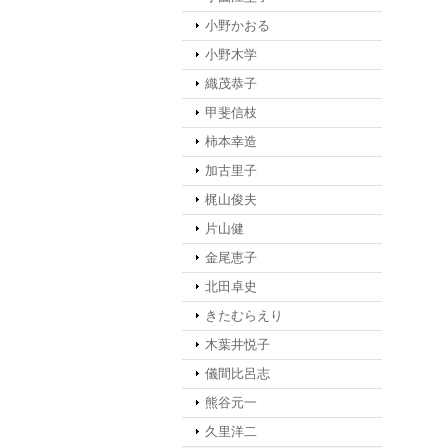
小野かおる
小野木学
織茂恭子
甲斐信枝
柿本幸造
加古里子
梶山俊夫
片山健
金尾恵子
北田卓史
きたむらえり
木葉井悦子
儀間比呂志
熊谷元一
久里洋二