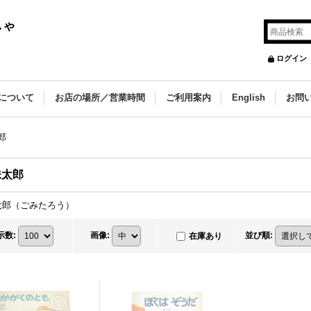
しゃ
ログイン
について
お店の場所／営業時間
ご利用案内
English
お問
郎
味太郎
太郎（ごみたろう）
示数
:
画像
:
並び順
:
在庫あり