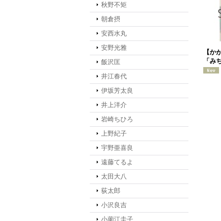
秋野不矩
朝倉摂
安西水丸
安野光雅
【か
「みち
飯沢匡
井江春代
伊坂芳太良
井上洋介
岩崎ちひろ
上野紀子
宇野亜喜良
遠藤てるよ
太田大八
荻太郎
小沢良吉
小薗江圭子