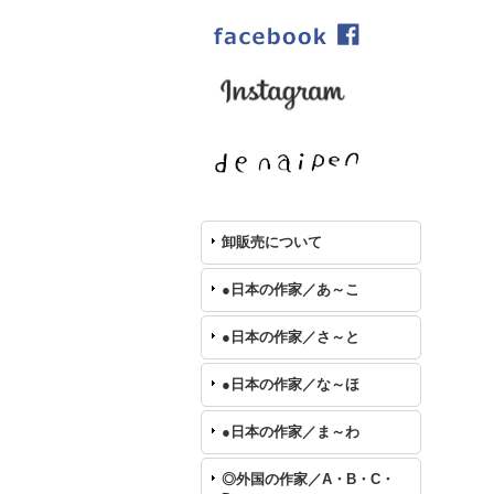
卸販売について
●日本の作家／あ～こ
●日本の作家／さ～と
●日本の作家／な～ほ
●日本の作家／ま～わ
◎外国の作家／A・B・C・