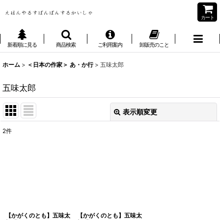
カート
新着順に見る
商品検索
ご利用案内
卸販売のこと
ホーム
>
＜日本の作家＞ あ・か行
>
五味太郎
五味太郎
表示順変更
閉じる
2
件
表示数
:
並び順
:
絞り込む
【かがくのとも】五味太
【かがくのとも】五味太