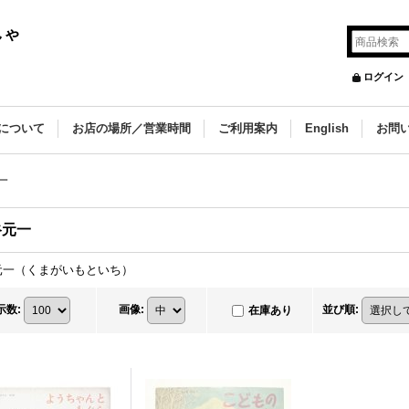
しゃ
ログイン
について
お店の場所／営業時間
ご利用案内
English
お問
一
谷元一
元一（くまがいもといち）
示数
:
画像
:
並び順
:
在庫あり