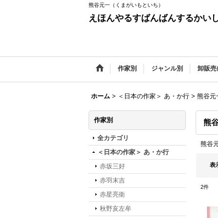
熊谷元一（くまがいもといち）
えほんやるすばんばんするかい
作家別
ジャンル別
卸販売
ホーム
>
＜日本の作家＞ あ・か行
>
熊谷元
作家別
熊
全カテゴリ
熊谷
＜日本の作家＞ あ・か行
表
赤坂三好
赤羽末吉
2
件
赤星亮衛
秋野亥左牟