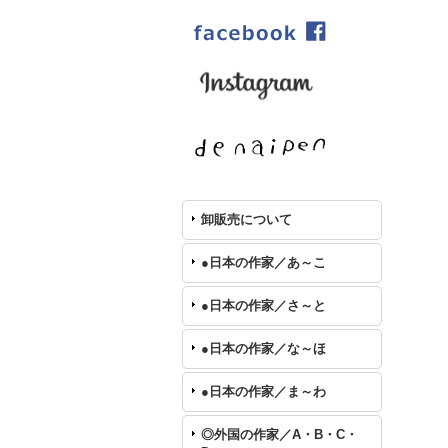
卸販売について
●日本の作家／あ～こ
●日本の作家／さ～と
●日本の作家／な～ほ
●日本の作家／ま～わ
◎外国の作家／A・B・C・