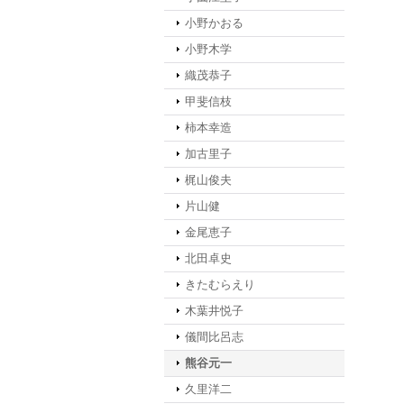
小野かおる
小野木学
織茂恭子
甲斐信枝
柿本幸造
加古里子
梶山俊夫
片山健
金尾恵子
北田卓史
きたむらえり
木葉井悦子
儀間比呂志
熊谷元一
久里洋二