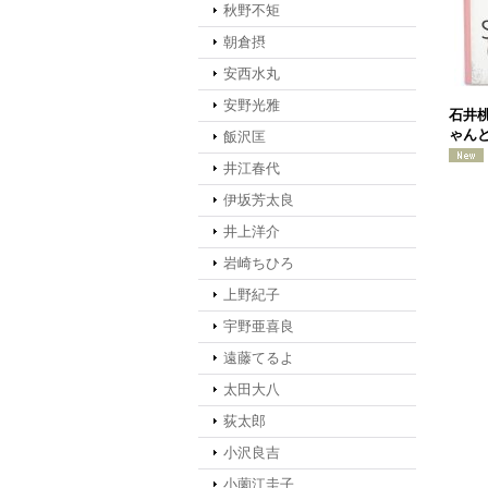
秋野不矩
朝倉摂
安西水丸
安野光雅
石井
ゃんと
飯沢匡
井江春代
伊坂芳太良
井上洋介
岩崎ちひろ
上野紀子
宇野亜喜良
遠藤てるよ
太田大八
荻太郎
小沢良吉
小薗江圭子