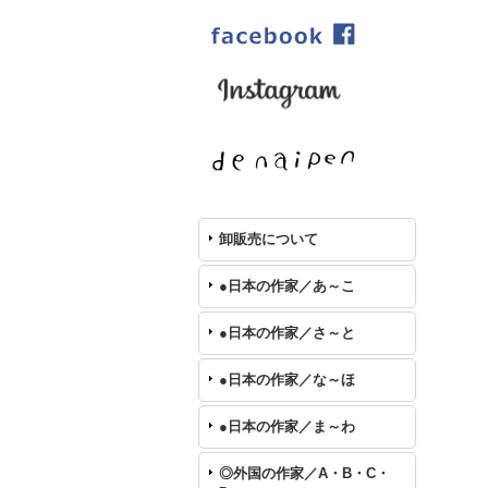
卸販売について
●日本の作家／あ～こ
●日本の作家／さ～と
●日本の作家／な～ほ
●日本の作家／ま～わ
◎外国の作家／A・B・C・