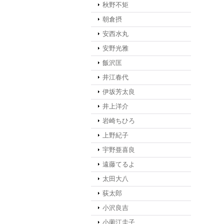
秋野不矩
朝倉摂
安西水丸
安野光雅
飯沢匡
井江春代
伊坂芳太良
井上洋介
岩崎ちひろ
上野紀子
宇野亜喜良
遠藤てるよ
太田大八
荻太郎
小沢良吉
小薗江圭子