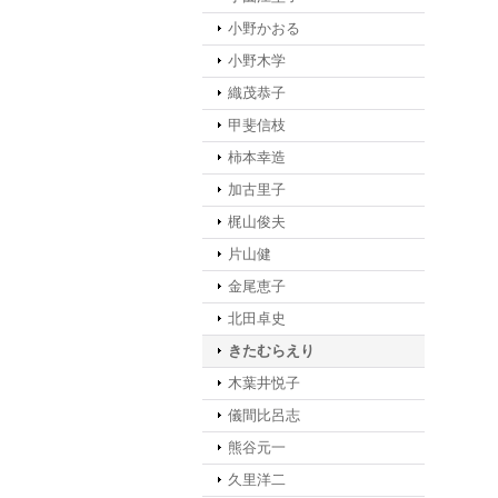
小野かおる
小野木学
織茂恭子
甲斐信枝
柿本幸造
加古里子
梶山俊夫
片山健
金尾恵子
北田卓史
きたむらえり
木葉井悦子
儀間比呂志
熊谷元一
久里洋二