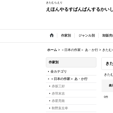
きたむらえり
えほんやるすばんばんするかい
作家別
ジャンル別
卸販売
ホーム
>
＜日本の作家＞ あ・か行
>
きたむ
作家別
き
全カテゴリ
きた
＜日本の作家＞ あ・か行
表
赤坂三好
赤羽末吉
0
件
赤星亮衛
秋野亥左牟