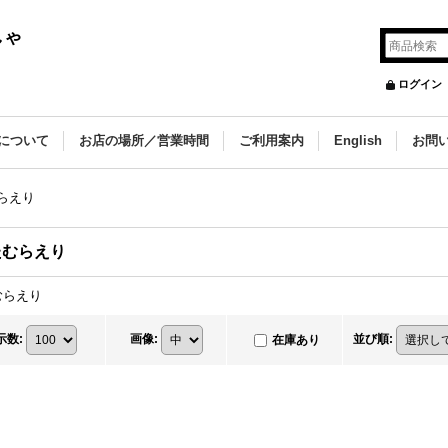
しゃ
ログイン
について
お店の場所／営業時間
ご利用案内
English
お問
らえり
たむらえり
むらえり
示数
:
画像
:
並び順
:
在庫あり