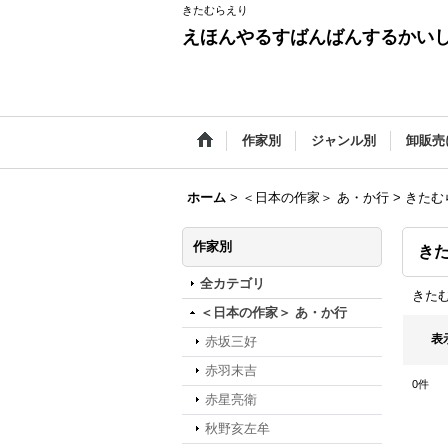
きたむらえり
えほんやるすばんばんするかい
作家別
ジャンル別
卸販売
ホーム
>
＜日本の作家＞ あ・か行
>
きたむ
作家別
き
全カテゴリ
きた
＜日本の作家＞ あ・か行
表
赤坂三好
赤羽末吉
0
件
赤星亮衛
秋野亥左牟