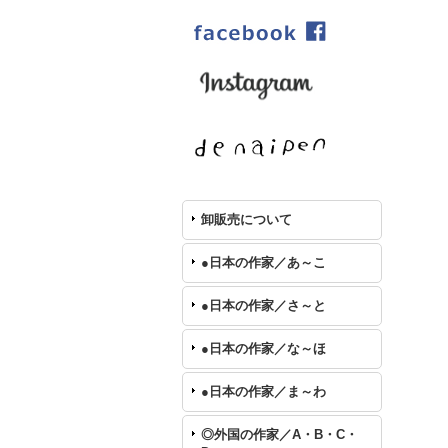
卸販売について
●日本の作家／あ～こ
●日本の作家／さ～と
●日本の作家／な～ほ
●日本の作家／ま～わ
◎外国の作家／A・B・C・