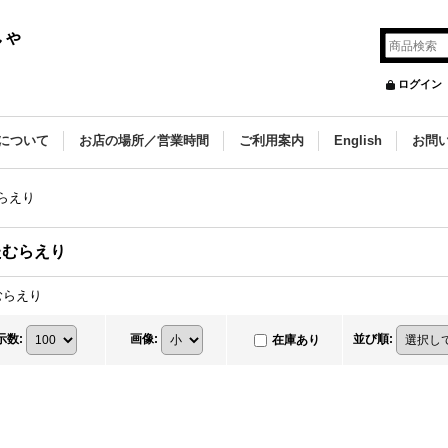
しゃ
ログイン
について
お店の場所／営業時間
ご利用案内
English
お問
らえり
たむらえり
むらえり
示数
:
画像
:
並び順
:
在庫あり