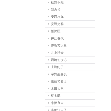
秋野不矩
朝倉摂
安西水丸
安野光雅
飯沢匡
井江春代
伊坂芳太良
井上洋介
岩崎ちひろ
上野紀子
宇野亜喜良
遠藤てるよ
太田大八
荻太郎
小沢良吉
小薗江圭子