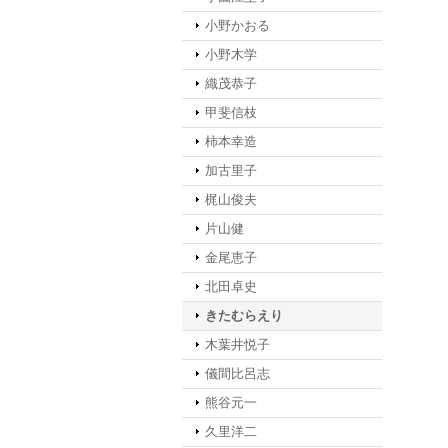
小野かおる
小野木学
織茂恭子
甲斐信枝
柿本幸造
加古里子
梶山俊夫
片山健
金尾恵子
北田卓史
きたむらえり
木葉井悦子
儀間比呂志
熊谷元一
久里洋二