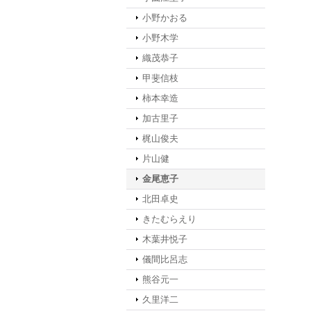
小野かおる
小野木学
織茂恭子
甲斐信枝
柿本幸造
加古里子
梶山俊夫
片山健
金尾恵子
北田卓史
きたむらえり
木葉井悦子
儀間比呂志
熊谷元一
久里洋二