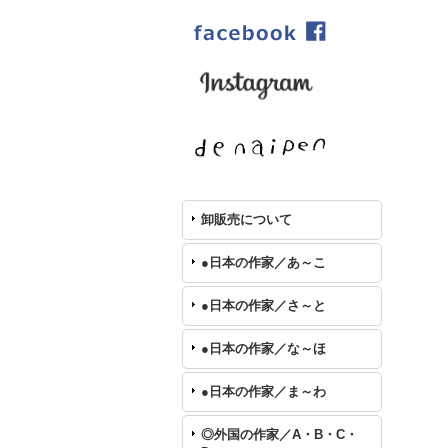
卸販売について
●日本の作家／あ～こ
●日本の作家／さ～と
●日本の作家／な～ほ
●日本の作家／ま～わ
◎外国の作家／A・B・C・