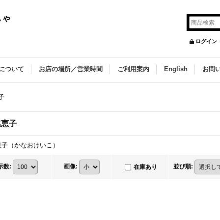
しゃ
ログイン
について
お店の場所／営業時間
ご利用案内
English
お問
子
尾恵子
恵子（かなおけいこ）
示数
:
画像
:
並び順
:
在庫あり