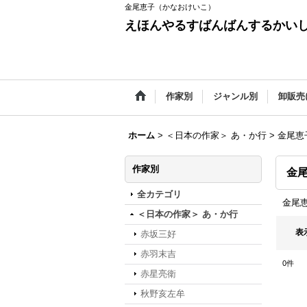
金尾恵子（かなおけいこ）
えほんやるすばんばんするかい
作家別
ジャンル別
卸販売
ホーム
>
＜日本の作家＞ あ・か行
>
金尾恵
作家別
金
全カテゴリ
金尾
＜日本の作家＞ あ・か行
表
赤坂三好
赤羽末吉
0
件
赤星亮衛
秋野亥左牟