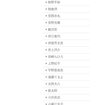
秋野不矩
朝倉摂
安西水丸
安野光雅
飯沢匡
井江春代
伊坂芳太良
井上洋介
岩崎ちひろ
上野紀子
宇野亜喜良
遠藤てるよ
太田大八
荻太郎
小沢良吉
小薗江圭子