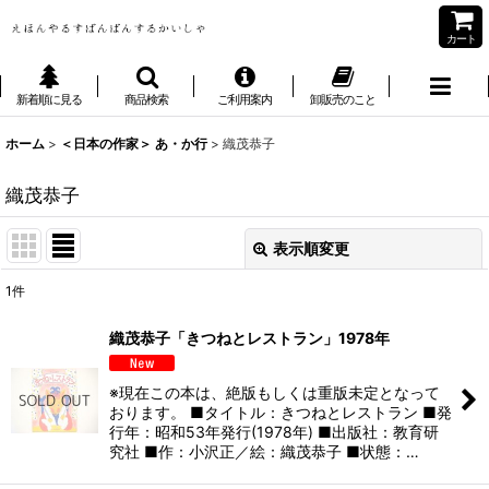
カート
新着順に見る
商品検索
ご利用案内
卸販売のこと
ホーム
>
＜日本の作家＞ あ・か行
>
織茂恭子
織茂恭子
表示順変更
閉じる
1
件
表示数
:
織茂恭子「きつねとレストラン」1978年
並び順
:
※現在この本は、絶版もしくは重版未定となって
おります。 ■タイトル：きつねとレストラン ■発
絞り込む
行年：昭和53年発行(1978年) ■出版社：教育研
究社 ■作：小沢正／絵：織茂恭子 ■状態：…