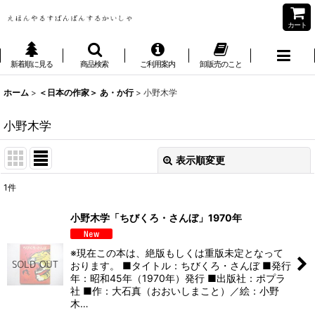
カート
新着順に見る
商品検索
ご利用案内
卸販売のこと
ホーム
>
＜日本の作家＞ あ・か行
>
小野木学
小野木学
表示順変更
閉じる
1
件
表示数
:
小野木学「ちびくろ・さんぼ」1970年
並び順
:
※現在この本は、絶版もしくは重版未定となって
おります。 ■タイトル：ちびくろ・さんぼ ■発行
絞り込む
年：昭和45年（1970年）発行 ■出版社：ポプラ
社 ■作：大石真（おおいしまこと）／絵：小野
木…