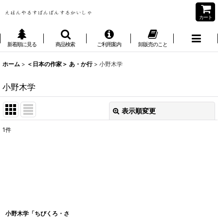
カート
新着順に見る
商品検索
ご利用案内
卸販売のこと
ホーム
>
＜日本の作家＞ あ・か行
>
小野木学
小野木学
表示順変更
閉じる
1
件
表示数
:
並び順
:
絞り込む
小野木学「ちびくろ・さ