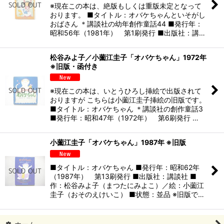
※現在この本は、絶版もしくは重版未定となって
おります。 ■タイトル：オバケちゃんといそがし
おばさん ＊講談社の幼年創作童話44 ■発行年：
昭和56年（1981年） 第1刷発行 ■出版社：講…
松谷みよ子／小薗江圭子「オバケちゃん」1972年
※旧版・函付き
※現在この本は、いとうひろし挿絵で出版されて
おりますが こちらは小薗江圭子挿絵の旧版です。
■タイトル：オバケちゃん ＊講談社の創作童話3
■発行年：昭和47年（1972年） 第6刷発行 …
小薗江圭子「オバケちゃん」1987年 ※旧版
■タイトル：オバケちゃん ■発行年：昭和62年
（1987年） 第13刷発行 ■出版社：講談社 ■
作：松谷みよ子（まつたにみよこ）／絵：小薗江
圭子（おそのえけいこ） ■状態：並品 ※旧版で…