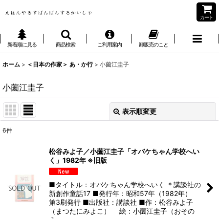
カート
新着順に見る
商品検索
ご利用案内
卸販売のこと
ホーム
>
＜日本の作家＞ あ・か行
>
小薗江圭子
小薗江圭子
表示順変更
閉じる
6
件
表示数
:
松谷みよ子／小薗江圭子「オバケちゃん学校へい
く」1982年 ※旧版
並び順
:
■タイトル：オバケちゃん学校へいく ＊講談社の
絞り込む
新創作童話17 ■発行年：昭和57年（1982年）
第3刷発行 ■出版社：講談社 ■作：松谷みよ子
（まつたにみよこ） 絵：小薗江圭子（おその