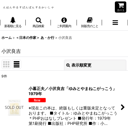
カート
新着順に見る
商品検索
ご利用案内
卸販売のこと
ホーム
>
＜日本の作家＞ あ・か行
>
小沢良吉
小沢良吉
表示順変更
閉じる
9
件
表示数
:
小暮正夫／小沢良吉「ゆみとやまねこがっこう」
1979年
並び順
:
※現在この本は、絶版もしくは重版未定となって
絞り込む
おります。 ■タイトル：ゆみとやまねこがっこう
＊PHPおはなしプレゼント ■発行年：1979年
第1刷発行 ■出版社：PHP研究所 ■作：小…