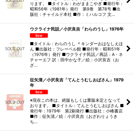
ります。 ■タイトル：わがままこやぎ ■発行年：
昭和56年（1981年）発行 第9巻 第78号 ■出
版社：チャイルド本社 ■作：ミハルコフ 文…
ウクライナ民話／小沢良吉「わらのうし」1976年
■タイトル：わらのうし ＊キンダーおはなしえほ
ん ■出版社：フレーベル館 ■発行年：昭和51年
（1976年）発行 ■ウクライナ民話／再話：A・ネ
チャーエフ 訳：田中かな子／絵：小沢良吉（お
ざ…
征矢清／小沢良吉「てんとうむしおばさん」1979
年
※現在この本は、絶版もしくは重版未定となって
おります。 ■タイトル：てんとうむしおばさん ■
発行年：1979年 第2刷発行 ■出版社：小峰書店
■作：征矢清／絵：小沢良吉（おざわりょうき
ち…