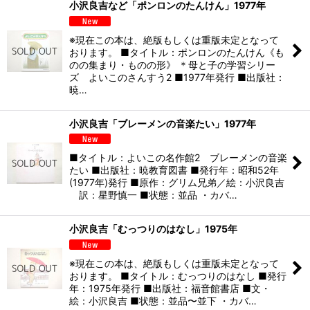
小沢良吉など「ポンロンのたんけん」1977年
※現在この本は、絶版もしくは重版未定となって
おります。 ■タイトル：ポンロンのたんけん《も
のの集まり・ものの形》 ＊母と子の学習シリー
ズ よいこのさんすう2 ■1977年発行 ■出版社：
暁…
小沢良吉「ブレーメンの音楽たい」1977年
■タイトル：よいこの名作館2 ブレーメンの音楽
たい ■出版社：暁教育図書 ■発行年：昭和52年
(1977年)発行 ■原作：グリム兄弟／絵：小沢良吉
訳：星野慎一 ■状態：並品 ・カバ…
小沢良吉「むっつりのはなし」1975年
※現在この本は、絶版もしくは重版未定となって
おります。 ■タイトル：むっつりのはなし ■発行
年：1975年発行 ■出版社：福音館書店 ■文・
絵：小沢良吉 ■状態：並品〜並下 ・カバ…