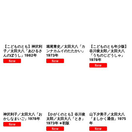
【こどものとも】神沢利
堀尾青史／太田大八「カ
【こどものとも年少版】
子／太田大八「あひるさ
ンナカムイのたたかい」
谷川俊太郎／太田大八
んのぼうし」1982年
1973年
「うちのじどうしゃ」
1978年
神沢利子／太田大八「お
【かがくのとも】谷川俊
山下夕美子／太田大八
かしなまいご」1978年
太郎／太田大八「とき」
「ましかく通信」1975
1973年 ※初版
年