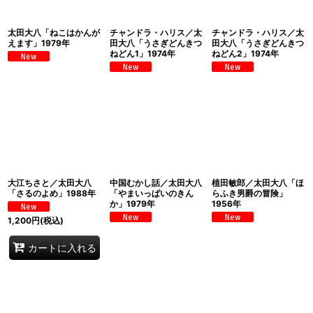
太田大八「ねこはかんが
チャンドラ・ハリス／太
チャンドラ・ハリス／太
えます」1979年
田大八「うさぎどんきつ
田大八「うさぎどんきつ
ねどん1」1974年
ねどん2」1974年
大江ちさと／太田大八
中国むかし話／太田大八
植田敏郎／太田大八「ほ
「さるのよめ」1988年
「やまいっぱいのきん
らふき男爵の冒険」
か」1979年
1956年
1,200
円
(税込)
カートに入れる