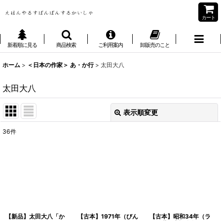
カート
新着順に見る
商品検索
ご利用案内
卸販売のこと
ホーム
>
＜日本の作家＞ あ・か行
>
太田大八
太田大八
表示順変更
閉じる
36
件
表示数
:
並び順
:
絞り込む
【新品】太田大八「か
【古本】1971年（びん
【古本】昭和34年（ラ