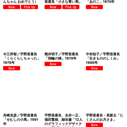
んちゃん おめでとう）
亜喜良「小さな青い馬」
「あのこ」1970年
今江祥智／宇野亜喜良
熊井明子／宇野亜喜良
中村桂子／宇野亜喜良
「くらくらしちゃった」
「指輪の猫」1979年
「生きもののしくみ」
1978年
1986年
舟崎克彦／宇野亜喜良
宇野亜喜良、永井一正、
宇野亜喜良・長新太「た
「せむしの小馬」1991
福田繁雄、細谷巌「12人
くさんのお月さま」
年
のグラフィックデザイナ