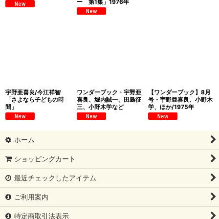
ー 第1集」1976年
宇野亜喜良/今江祥智
ワンダーブック・宇野亜
【ワンダーブック】8月
「さよなら子どもの時
喜良、堀内誠一、田島征
号・宇野亜喜良、小野木
間」
三、小野木学など
学、ほか/1975年
ホーム
ショッピングカート
最近チェックしたアイテム
ご利用案内
特定商取引法表示