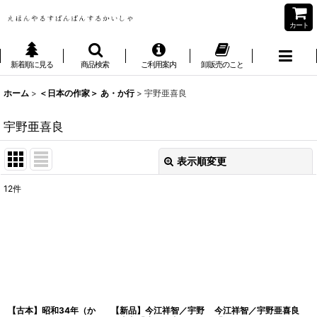
カート
新着順に見る
商品検索
ご利用案内
卸販売のこと
ホーム
>
＜日本の作家＞ あ・か行
>
宇野亜喜良
宇野亜喜良
表示順変更
閉じる
12
件
表示数
:
並び順
:
絞り込む
【古本】昭和34年（か
【新品】今江祥智／宇野
今江祥智／宇野亜喜良