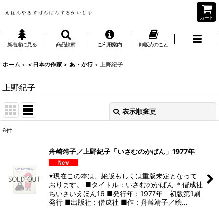
カート
新着順に見る
商品検索
ご利用案内
卸販売のこと
ホーム
>
＜日本の作家＞ あ・か行
>
上野紀子
上野紀子
表示順変更
閉じる
6
件
表示数
:
舟崎靖子／上野紀子「いさむのかばん」1977年
並び順
:
※現在この本は、絶版もしくは重版未定となって
おります。 ■タイトル：いさむのかばん ＊偕成社
絞り込む
ちいさいえほん16 ■発行年：1977年 初版第1刷
発行 ■出版社：偕成社 ■作：舟崎靖子／絵…