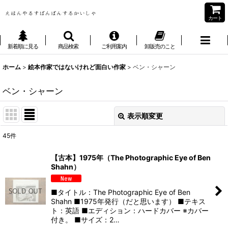
カート
新着順に見る
商品検索
ご利用案内
卸販売のこと
ホーム
>
絵本作家ではないけれど面白い作家
>
ベン・シャーン
ベン・シャーン
表示順変更
閉じる
45
件
表示数
:
【古本】1975年（The Photographic Eye of Ben
Shahn）
並び順
:
■タイトル：The Photographic Eye of Ben
絞り込む
Shahn ■1975年発行（だと思います） ■テキス
ト：英語 ■エディション：ハードカバー ※カバー
付き。 ■サイズ：2…