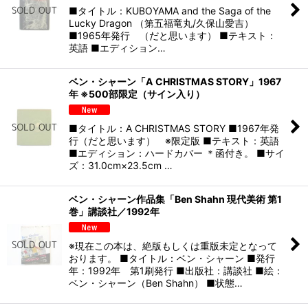
■タイトル：KUBOYAMA and the Saga of the
Lucky Dragon （第五福竜丸/久保山愛吉）
■1965年発行 （だと思います） ■テキスト：
英語 ■エディション…
ベン・シャーン「A CHRISTMAS STORY」1967
年 ※500部限定（サイン入り）
■タイトル：A CHRISTMAS STORY ■1967年発
行（だと思います） ※限定版 ■テキスト：英語
■エディション：ハードカバー ＊函付き。 ■サイ
ズ：31.0cm×23.5cm …
ベン・シャーン作品集「Ben Shahn 現代美術 第1
巻」講談社／1992年
※現在この本は、絶版もしくは重版未定となって
おります。 ■タイトル：ベン・シャーン ■発行
年：1992年 第1刷発行 ■出版社：講談社 ■絵：
ベン・シャーン（Ben Shahn） ■状態…