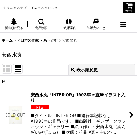
カート
新着順に見る
商品検索
ご利用案内
卸販売のこと
ホーム
>
＜日本の作家＞ あ・か行
>
安西水丸
安西水丸
表示順変更
閉じる
1
件
表示数
:
安西水丸「INTERIOR」1993年 ※直筆イラスト入
り
並び順
:
■タイトル：INTERIOR ■発行年記載なし
絞り込む
※1993年の作品です。 ■出版社：ギンザ・グラフ
ィック・ギャラリー ■絵（作）：安西水丸（あん
ざいみずまる） ■状態：並品 ※真ん中のペ…